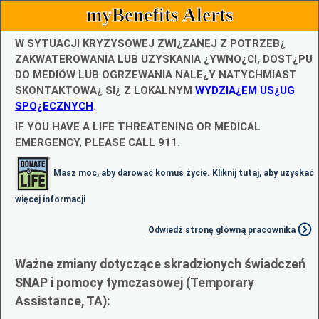
myBenefits Alerts
W SYTUACJI KRYZYSOWEJ ZWI¿ZANEJ Z POTRZEB¿
ZAKWATEROWANIA LUB UZYSKANIA ¿YWNO¿CI, DOST¿PU
DO MEDIÓW LUB OGRZEWANIA NALE¿Y NATYCHMIAST
SKONTAKTOWA¿ SI¿ Z LOKALNYM
WYDZIA¿EM US¿UG
SPO¿ECZNYCH
.
IF YOU HAVE A LIFE THREATENING OR MEDICAL
EMERGENCY, PLEASE CALL 911.
Masz moc, aby darować komuś życie. Kliknij tutaj, aby uzyskać
więcej informacji
Odwiedź stronę główną pracownika
Ważne zmiany dotyczące skradzionych świadczeń
SNAP i pomocy tymczasowej (Temporary
Assistance, TA):