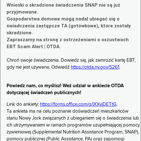
Wnioski o skradzione świadczenia SNAP nie są już
przyjmowane.
Gospodarstwa domowe mogą nadal ubiegać się o
świadczenia zastępcze TA (gotówkowe), które zostały
skradzione.
Zapraszamy na stronę z ostrzeżeniami o oszustwach
EBT Scam Alert | OTDA.
Chroń swoje świadczenia. Dowiedz się, jak zamrozić kartę EBT,
gdy nie jest używana. Odwiedź
https://otda.ny.gov/5261
.
Powiedz nam, co myślisz! Weź udział w ankiecie OTDA
dotyczącej świadczeń publicznych!
Link do ankiety:
https://forms.office.com/g/iXXyiDETtG
.
Ta ankieta ma na celu poznanie doświadczeń mieszkańców
stanu Nowy Jork związanych z ubieganiem się o świadczenia lub
ich utrzymywaniem w ramach programów uzupełniającej pomocy
żywieniowej (Supplemental Nutrition Assistance Program, SNAP),
pomocy publicznej (Public Assistance, PA) oraz zapomogi