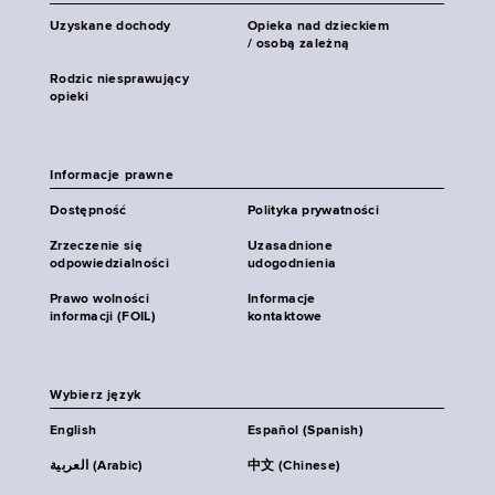
Uzyskane dochody
Opieka nad dzieckiem
/ osobą zależną
Rodzic niesprawujący
opieki
Informacje prawne
Dostępność
Polityka prywatności
Zrzeczenie się
Uzasadnione
odpowiedzialności
udogodnienia
Prawo wolności
Informacje
informacji (FOIL)
kontaktowe
Wybierz język
English
Español (Spanish)
العربية (Arabic)
中文 (Chinese)