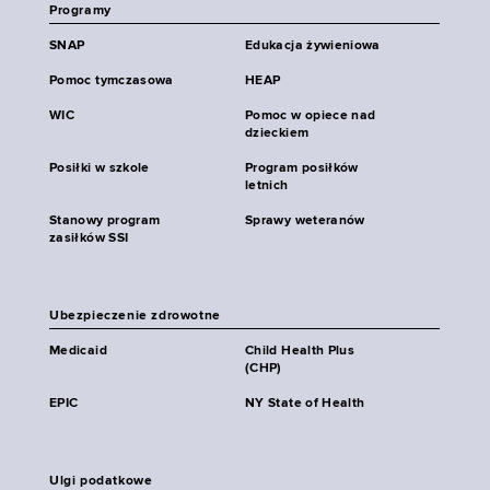
Programy
SNAP
Edukacja żywieniowa
Pomoc tymczasowa
HEAP
WIC
Pomoc w opiece nad
dzieckiem
Posiłki w szkole
Program posiłków
letnich
Stanowy program
Sprawy weteranów
zasiłków SSI
Ubezpieczenie zdrowotne
Medicaid
Child Health Plus
(CHP)
EPIC
NY State of Health
Ulgi podatkowe