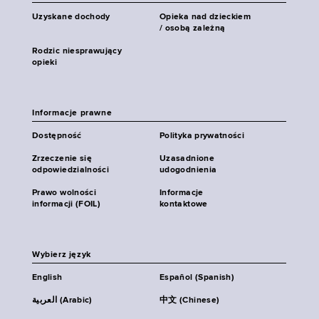
Uzyskane dochody
Opieka nad dzieckiem
/ osobą zależną
Rodzic niesprawujący
opieki
Informacje prawne
Dostępność
Polityka prywatności
Zrzeczenie się
Uzasadnione
odpowiedzialności
udogodnienia
Prawo wolności
Informacje
informacji (FOIL)
kontaktowe
Wybierz język
English
Español (Spanish)
العربية (Arabic)
中文 (Chinese)