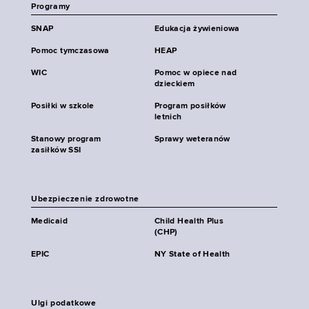
Programy
SNAP
Edukacja żywieniowa
Pomoc tymczasowa
HEAP
WIC
Pomoc w opiece nad
dzieckiem
Posiłki w szkole
Program posiłków
letnich
Stanowy program
Sprawy weteranów
zasiłków SSI
Ubezpieczenie zdrowotne
Medicaid
Child Health Plus
(CHP)
EPIC
NY State of Health
Ulgi podatkowe