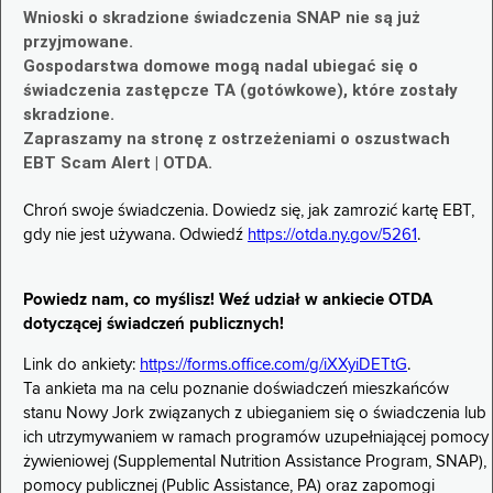
Wnioski o skradzione świadczenia SNAP nie są już
przyjmowane.
Gospodarstwa domowe mogą nadal ubiegać się o
świadczenia zastępcze TA (gotówkowe), które zostały
skradzione.
Zapraszamy na stronę z ostrzeżeniami o oszustwach
EBT Scam Alert | OTDA.
Chroń swoje świadczenia. Dowiedz się, jak zamrozić kartę EBT,
gdy nie jest używana. Odwiedź
https://otda.ny.gov/5261
.
Powiedz nam, co myślisz! Weź udział w ankiecie OTDA
dotyczącej świadczeń publicznych!
Link do ankiety:
https://forms.office.com/g/iXXyiDETtG
.
Ta ankieta ma na celu poznanie doświadczeń mieszkańców
stanu Nowy Jork związanych z ubieganiem się o świadczenia lub
ich utrzymywaniem w ramach programów uzupełniającej pomocy
żywieniowej (Supplemental Nutrition Assistance Program, SNAP),
pomocy publicznej (Public Assistance, PA) oraz zapomogi