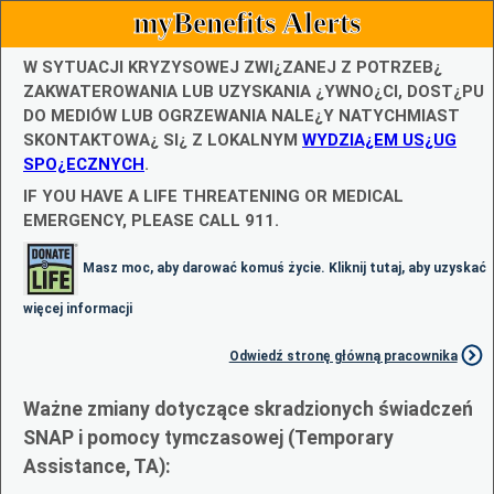
myBenefits Alerts
W SYTUACJI KRYZYSOWEJ ZWI¿ZANEJ Z POTRZEB¿
ZAKWATEROWANIA LUB UZYSKANIA ¿YWNO¿CI, DOST¿PU
DO MEDIÓW LUB OGRZEWANIA NALE¿Y NATYCHMIAST
SKONTAKTOWA¿ SI¿ Z LOKALNYM
WYDZIA¿EM US¿UG
SPO¿ECZNYCH
.
IF YOU HAVE A LIFE THREATENING OR MEDICAL
EMERGENCY, PLEASE CALL 911.
Masz moc, aby darować komuś życie. Kliknij tutaj, aby uzyskać
więcej informacji
Odwiedź stronę główną pracownika
Ważne zmiany dotyczące skradzionych świadczeń
SNAP i pomocy tymczasowej (Temporary
Assistance, TA):