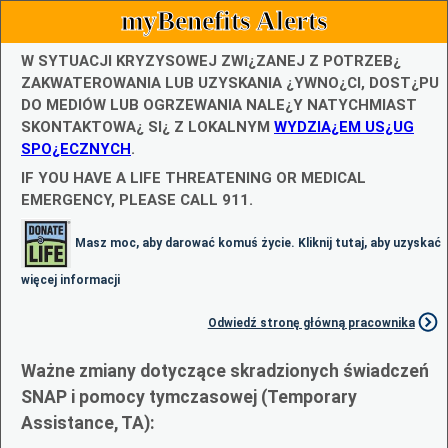
myBenefits Alerts
W SYTUACJI KRYZYSOWEJ ZWI¿ZANEJ Z POTRZEB¿
ZAKWATEROWANIA LUB UZYSKANIA ¿YWNO¿CI, DOST¿PU
DO MEDIÓW LUB OGRZEWANIA NALE¿Y NATYCHMIAST
SKONTAKTOWA¿ SI¿ Z LOKALNYM
WYDZIA¿EM US¿UG
SPO¿ECZNYCH
.
IF YOU HAVE A LIFE THREATENING OR MEDICAL
EMERGENCY, PLEASE CALL 911.
Masz moc, aby darować komuś życie. Kliknij tutaj, aby uzyskać
więcej informacji
Odwiedź stronę główną pracownika
Ważne zmiany dotyczące skradzionych świadczeń
SNAP i pomocy tymczasowej (Temporary
Assistance, TA):