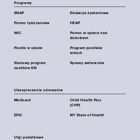
Programy
SNAP
Edukacja żywieniowa
Pomoc tymczasowa
HEAP
WIC
Pomoc w opiece nad
dzieckiem
Posiłki w szkole
Program posiłków
letnich
Stanowy program
Sprawy weteranów
zasiłków SSI
Ubezpieczenie zdrowotne
Medicaid
Child Health Plus
(CHP)
EPIC
NY State of Health
Ulgi podatkowe