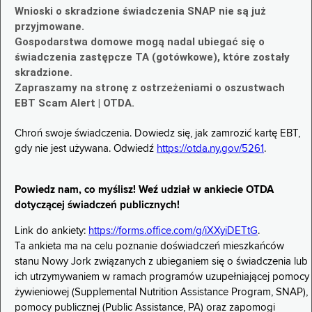
Wnioski o skradzione świadczenia SNAP nie są już
przyjmowane.
Gospodarstwa domowe mogą nadal ubiegać się o
świadczenia zastępcze TA (gotówkowe), które zostały
skradzione.
Zapraszamy na stronę z ostrzeżeniami o oszustwach
EBT Scam Alert | OTDA.
Chroń swoje świadczenia. Dowiedz się, jak zamrozić kartę EBT,
gdy nie jest używana. Odwiedź
https://otda.ny.gov/5261
.
Powiedz nam, co myślisz! Weź udział w ankiecie OTDA
dotyczącej świadczeń publicznych!
Link do ankiety:
https://forms.office.com/g/iXXyiDETtG
.
Ta ankieta ma na celu poznanie doświadczeń mieszkańców
stanu Nowy Jork związanych z ubieganiem się o świadczenia lub
ich utrzymywaniem w ramach programów uzupełniającej pomocy
żywieniowej (Supplemental Nutrition Assistance Program, SNAP),
pomocy publicznej (Public Assistance, PA) oraz zapomogi