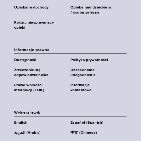
Uzyskane dochody
Opieka nad dzieckiem
/ osobą zależną
Rodzic niesprawujący
opieki
Informacje prawne
Dostępność
Polityka prywatności
Zrzeczenie się
Uzasadnione
odpowiedzialności
udogodnienia
Prawo wolności
Informacje
informacji (FOIL)
kontaktowe
Wybierz język
English
Español (Spanish)
العربية (Arabic)
中文 (Chinese)