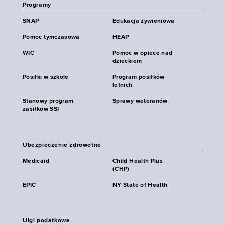
Programy
SNAP
Edukacja żywieniowa
Pomoc tymczasowa
HEAP
WIC
Pomoc w opiece nad
dzieckiem
Posiłki w szkole
Program posiłków
letnich
Stanowy program
Sprawy weteranów
zasiłków SSI
Ubezpieczenie zdrowotne
Medicaid
Child Health Plus
(CHP)
EPIC
NY State of Health
Ulgi podatkowe