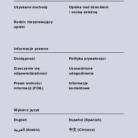
Uzyskane dochody
Opieka nad dzieckiem
/ osobą zależną
Rodzic niesprawujący
opieki
Informacje prawne
Dostępność
Polityka prywatności
Zrzeczenie się
Uzasadnione
odpowiedzialności
udogodnienia
Prawo wolności
Informacje
informacji (FOIL)
kontaktowe
Wybierz język
English
Español (Spanish)
العربية (Arabic)
中文 (Chinese)