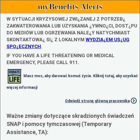
myBenefits Alerts
W SYTUACJI KRYZYSOWEJ ZWI¿ZANEJ Z POTRZEB¿
ZAKWATEROWANIA LUB UZYSKANIA ¿YWNO¿CI, DOST¿PU
DO MEDIÓW LUB OGRZEWANIA NALE¿Y NATYCHMIAST
SKONTAKTOWA¿ SI¿ Z LOKALNYM
WYDZIA¿EM US¿UG
SPO¿ECZNYCH
.
IF YOU HAVE A LIFE THREATENING OR MEDICAL
EMERGENCY, PLEASE CALL 911.
Masz moc, aby darować komuś życie. Kliknij tutaj, aby uzyskać
więcej informacji
Odwiedź stronę główną pracownika
Ważne zmiany dotyczące skradzionych świadczeń
SNAP i pomocy tymczasowej (Temporary
Assistance, TA):