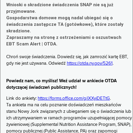
Wnioski o skradzione świadczenia SNAP nie są już
przyjmowane.
Gospodarstwa domowe mogą nadal ubiegać się o
świadczenia zastępcze TA (gotówkowe), które zostały
skradzione.
Zapraszamy na stronę z ostrzeżeniami o oszustwach
EBT Scam Alert | OTDA.
Chroń swoje świadczenia. Dowiedz się, jak zamrozić kartę EBT,
gdy nie jest używana. Odwiedź
https://otda.ny.gov/5261
.
Powiedz nam, co myślisz! Weź udział w ankiecie OTDA
dotyczącej świadczeń publicznych!
Link do ankiety:
https://forms.office.com/g/iXXyiDETtG
.
Ta ankieta ma na celu poznanie doświadczeń mieszkańców
stanu Nowy Jork związanych z ubieganiem się o świadczenia lub
ich utrzymywaniem w ramach programów uzupełniającej pomocy
żywieniowej (Supplemental Nutrition Assistance Program, SNAP),
pomocy publicznej (Public Assistance, PA) oraz zapomogi