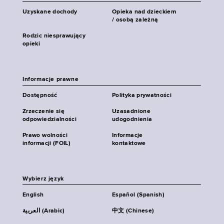
Uzyskane dochody
Opieka nad dzieckiem
/ osobą zależną
Rodzic niesprawujący
opieki
Informacje prawne
Dostępność
Polityka prywatności
Zrzeczenie się
Uzasadnione
odpowiedzialności
udogodnienia
Prawo wolności
Informacje
informacji (FOIL)
kontaktowe
Wybierz język
English
Español (Spanish)
العربية (Arabic)
中文 (Chinese)