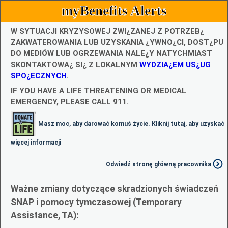
myBenefits Alerts
W SYTUACJI KRYZYSOWEJ ZWI¿ZANEJ Z POTRZEB¿
ZAKWATEROWANIA LUB UZYSKANIA ¿YWNO¿CI, DOST¿PU
DO MEDIÓW LUB OGRZEWANIA NALE¿Y NATYCHMIAST
SKONTAKTOWA¿ SI¿ Z LOKALNYM
WYDZIA¿EM US¿UG
SPO¿ECZNYCH
.
IF YOU HAVE A LIFE THREATENING OR MEDICAL
EMERGENCY, PLEASE CALL 911.
Masz moc, aby darować komuś życie. Kliknij tutaj, aby uzyskać
więcej informacji
Odwiedź stronę główną pracownika
Ważne zmiany dotyczące skradzionych świadczeń
SNAP i pomocy tymczasowej (Temporary
Assistance, TA):