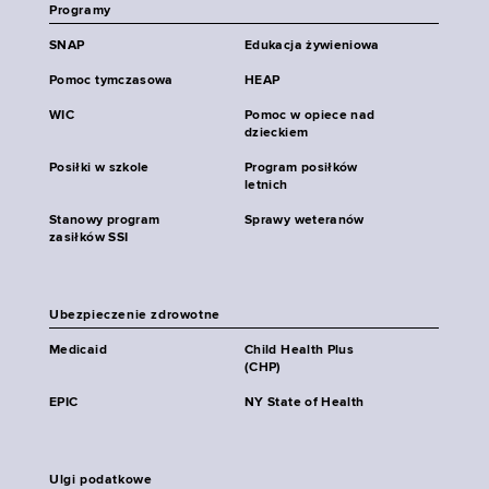
Programy
SNAP
Edukacja żywieniowa
Pomoc tymczasowa
HEAP
WIC
Pomoc w opiece nad
dzieckiem
Posiłki w szkole
Program posiłków
letnich
Stanowy program
Sprawy weteranów
zasiłków SSI
Ubezpieczenie zdrowotne
Medicaid
Child Health Plus
(CHP)
EPIC
NY State of Health
Ulgi podatkowe