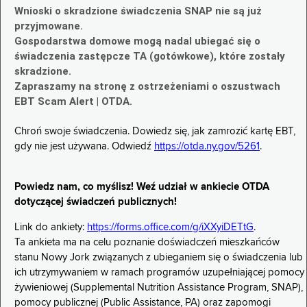
Wnioski o skradzione świadczenia SNAP nie są już
przyjmowane.
Gospodarstwa domowe mogą nadal ubiegać się o
świadczenia zastępcze TA (gotówkowe), które zostały
skradzione.
Zapraszamy na stronę z ostrzeżeniami o oszustwach
EBT Scam Alert | OTDA.
Chroń swoje świadczenia. Dowiedz się, jak zamrozić kartę EBT,
gdy nie jest używana. Odwiedź
https://otda.ny.gov/5261
.
Powiedz nam, co myślisz! Weź udział w ankiecie OTDA
dotyczącej świadczeń publicznych!
Link do ankiety:
https://forms.office.com/g/iXXyiDETtG
.
Ta ankieta ma na celu poznanie doświadczeń mieszkańców
stanu Nowy Jork związanych z ubieganiem się o świadczenia lub
ich utrzymywaniem w ramach programów uzupełniającej pomocy
żywieniowej (Supplemental Nutrition Assistance Program, SNAP),
pomocy publicznej (Public Assistance, PA) oraz zapomogi