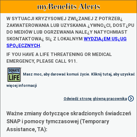
myBenefits Alerts
W SYTUACJI KRYZYSOWEJ ZWI¿ZANEJ Z POTRZEB¿
ZAKWATEROWANIA LUB UZYSKANIA ¿YWNO¿CI, DOST¿PU
DO MEDIÓW LUB OGRZEWANIA NALE¿Y NATYCHMIAST
SKONTAKTOWA¿ SI¿ Z LOKALNYM
WYDZIA¿EM US¿UG
SPO¿ECZNYCH
.
IF YOU HAVE A LIFE THREATENING OR MEDICAL
EMERGENCY, PLEASE CALL 911.
Masz moc, aby darować komuś życie. Kliknij tutaj, aby uzyskać
więcej informacji
Odwiedź stronę główną pracownika
Ważne zmiany dotyczące skradzionych świadczeń
SNAP i pomocy tymczasowej (Temporary
Assistance, TA):