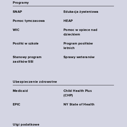
Programy
SNAP
Edukacja żywieniowa
Pomoc tymczasowa
HEAP
WIC
Pomoc w opiece nad
dzieckiem
Posiłki w szkole
Program posiłków
letnich
Stanowy program
Sprawy weteranów
zasiłków SSI
Ubezpieczenie zdrowotne
Medicaid
Child Health Plus
(CHP)
EPIC
NY State of Health
Ulgi podatkowe