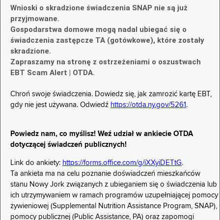
Wnioski o skradzione świadczenia SNAP nie są już
przyjmowane.
Gospodarstwa domowe mogą nadal ubiegać się o
świadczenia zastępcze TA (gotówkowe), które zostały
skradzione.
Zapraszamy na stronę z ostrzeżeniami o oszustwach
EBT Scam Alert | OTDA.
Chroń swoje świadczenia. Dowiedz się, jak zamrozić kartę EBT,
gdy nie jest używana. Odwiedź
https://otda.ny.gov/5261
.
Powiedz nam, co myślisz! Weź udział w ankiecie OTDA
dotyczącej świadczeń publicznych!
Link do ankiety:
https://forms.office.com/g/iXXyiDETtG
.
Ta ankieta ma na celu poznanie doświadczeń mieszkańców
stanu Nowy Jork związanych z ubieganiem się o świadczenia lub
ich utrzymywaniem w ramach programów uzupełniającej pomocy
żywieniowej (Supplemental Nutrition Assistance Program, SNAP),
pomocy publicznej (Public Assistance, PA) oraz zapomogi