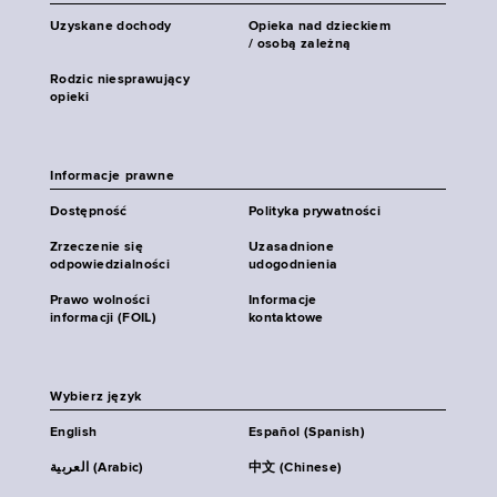
Uzyskane dochody
Opieka nad dzieckiem
/ osobą zależną
Rodzic niesprawujący
opieki
Informacje prawne
Dostępność
Polityka prywatności
Zrzeczenie się
Uzasadnione
odpowiedzialności
udogodnienia
Prawo wolności
Informacje
informacji (FOIL)
kontaktowe
Wybierz język
English
Español (Spanish)
العربية (Arabic)
中文 (Chinese)