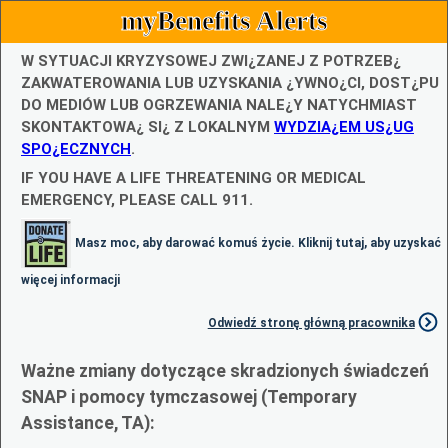
myBenefits Alerts
W SYTUACJI KRYZYSOWEJ ZWI¿ZANEJ Z POTRZEB¿
ZAKWATEROWANIA LUB UZYSKANIA ¿YWNO¿CI, DOST¿PU
DO MEDIÓW LUB OGRZEWANIA NALE¿Y NATYCHMIAST
SKONTAKTOWA¿ SI¿ Z LOKALNYM
WYDZIA¿EM US¿UG
SPO¿ECZNYCH
.
IF YOU HAVE A LIFE THREATENING OR MEDICAL
EMERGENCY, PLEASE CALL 911.
Masz moc, aby darować komuś życie. Kliknij tutaj, aby uzyskać
więcej informacji
Odwiedź stronę główną pracownika
Ważne zmiany dotyczące skradzionych świadczeń
SNAP i pomocy tymczasowej (Temporary
Assistance, TA):