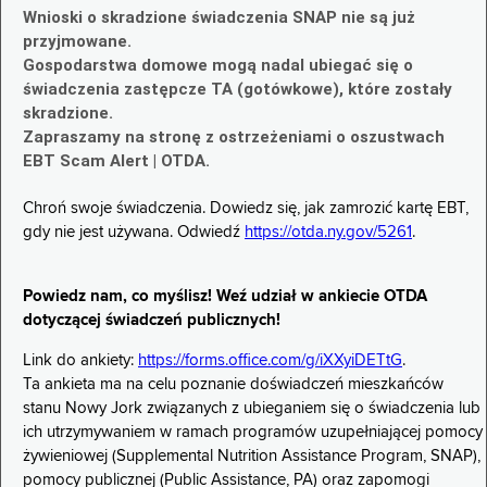
Wnioski o skradzione świadczenia SNAP nie są już
przyjmowane.
Gospodarstwa domowe mogą nadal ubiegać się o
świadczenia zastępcze TA (gotówkowe), które zostały
skradzione.
Zapraszamy na stronę z ostrzeżeniami o oszustwach
EBT Scam Alert | OTDA.
Chroń swoje świadczenia. Dowiedz się, jak zamrozić kartę EBT,
gdy nie jest używana. Odwiedź
https://otda.ny.gov/5261
.
Powiedz nam, co myślisz! Weź udział w ankiecie OTDA
dotyczącej świadczeń publicznych!
Link do ankiety:
https://forms.office.com/g/iXXyiDETtG
.
Ta ankieta ma na celu poznanie doświadczeń mieszkańców
stanu Nowy Jork związanych z ubieganiem się o świadczenia lub
ich utrzymywaniem w ramach programów uzupełniającej pomocy
żywieniowej (Supplemental Nutrition Assistance Program, SNAP),
pomocy publicznej (Public Assistance, PA) oraz zapomogi