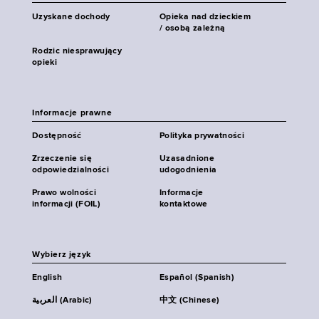
Uzyskane dochody
Opieka nad dzieckiem
/ osobą zależną
Rodzic niesprawujący
opieki
Informacje prawne
Dostępność
Polityka prywatności
Zrzeczenie się
Uzasadnione
odpowiedzialności
udogodnienia
Prawo wolności
Informacje
informacji (FOIL)
kontaktowe
Wybierz język
English
Español (Spanish)
العربية (Arabic)
中文 (Chinese)