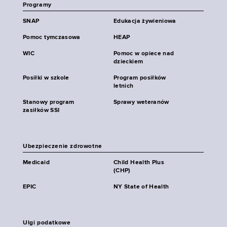
Programy
SNAP
Edukacja żywieniowa
Pomoc tymczasowa
HEAP
WIC
Pomoc w opiece nad
dzieckiem
Posiłki w szkole
Program posiłków
letnich
Stanowy program
Sprawy weteranów
zasiłków SSI
Ubezpieczenie zdrowotne
Medicaid
Child Health Plus
(CHP)
EPIC
NY State of Health
Ulgi podatkowe