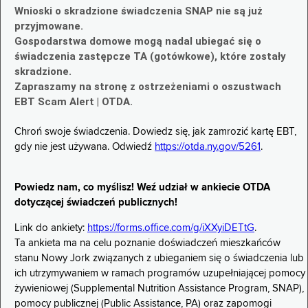
Wnioski o skradzione świadczenia SNAP nie są już
przyjmowane.
Gospodarstwa domowe mogą nadal ubiegać się o
świadczenia zastępcze TA (gotówkowe), które zostały
skradzione.
Zapraszamy na stronę z ostrzeżeniami o oszustwach
EBT Scam Alert | OTDA.
Chroń swoje świadczenia. Dowiedz się, jak zamrozić kartę EBT,
gdy nie jest używana. Odwiedź
https://otda.ny.gov/5261
.
Powiedz nam, co myślisz! Weź udział w ankiecie OTDA
dotyczącej świadczeń publicznych!
Link do ankiety:
https://forms.office.com/g/iXXyiDETtG
.
Ta ankieta ma na celu poznanie doświadczeń mieszkańców
stanu Nowy Jork związanych z ubieganiem się o świadczenia lub
ich utrzymywaniem w ramach programów uzupełniającej pomocy
żywieniowej (Supplemental Nutrition Assistance Program, SNAP),
pomocy publicznej (Public Assistance, PA) oraz zapomogi