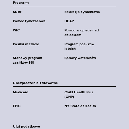
Programy
SNAP
Edukacja żywieniowa
Pomoc tymczasowa
HEAP
WIC
Pomoc w opiece nad
dzieckiem
Posiłki w szkole
Program posiłków
letnich
Stanowy program
Sprawy weteranów
zasiłków SSI
Ubezpieczenie zdrowotne
Medicaid
Child Health Plus
(CHP)
EPIC
NY State of Health
Ulgi podatkowe