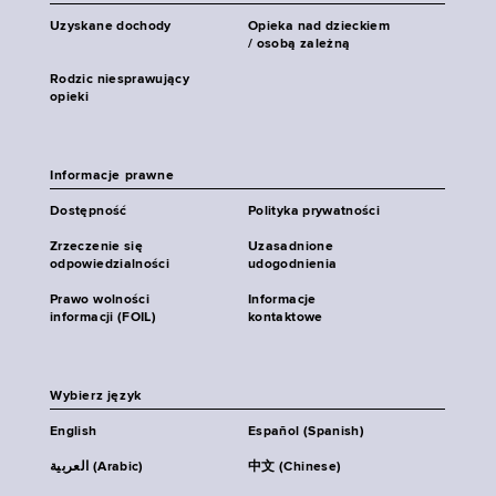
Uzyskane dochody
Opieka nad dzieckiem
/ osobą zależną
Rodzic niesprawujący
opieki
Informacje prawne
Dostępność
Polityka prywatności
Zrzeczenie się
Uzasadnione
odpowiedzialności
udogodnienia
Prawo wolności
Informacje
informacji (FOIL)
kontaktowe
Wybierz język
English
Español (Spanish)
العربية (Arabic)
中文 (Chinese)