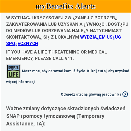
myBenefits Alerts
W SYTUACJI KRYZYSOWEJ ZWI¿ZANEJ Z POTRZEB¿
ZAKWATEROWANIA LUB UZYSKANIA ¿YWNO¿CI, DOST¿PU
DO MEDIÓW LUB OGRZEWANIA NALE¿Y NATYCHMIAST
SKONTAKTOWA¿ SI¿ Z LOKALNYM
WYDZIA¿EM US¿UG
SPO¿ECZNYCH
.
IF YOU HAVE A LIFE THREATENING OR MEDICAL
EMERGENCY, PLEASE CALL 911.
Masz moc, aby darować komuś życie. Kliknij tutaj, aby uzyskać
więcej informacji
Odwiedź stronę główną pracownika
Ważne zmiany dotyczące skradzionych świadczeń
SNAP i pomocy tymczasowej (Temporary
Assistance, TA):