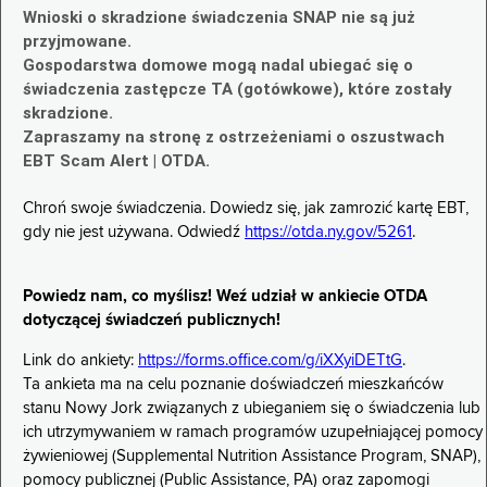
Wnioski o skradzione świadczenia SNAP nie są już
przyjmowane.
Gospodarstwa domowe mogą nadal ubiegać się o
świadczenia zastępcze TA (gotówkowe), które zostały
skradzione.
Zapraszamy na stronę z ostrzeżeniami o oszustwach
EBT Scam Alert | OTDA.
Chroń swoje świadczenia. Dowiedz się, jak zamrozić kartę EBT,
gdy nie jest używana. Odwiedź
https://otda.ny.gov/5261
.
Powiedz nam, co myślisz! Weź udział w ankiecie OTDA
dotyczącej świadczeń publicznych!
Link do ankiety:
https://forms.office.com/g/iXXyiDETtG
.
Ta ankieta ma na celu poznanie doświadczeń mieszkańców
stanu Nowy Jork związanych z ubieganiem się o świadczenia lub
ich utrzymywaniem w ramach programów uzupełniającej pomocy
żywieniowej (Supplemental Nutrition Assistance Program, SNAP),
pomocy publicznej (Public Assistance, PA) oraz zapomogi