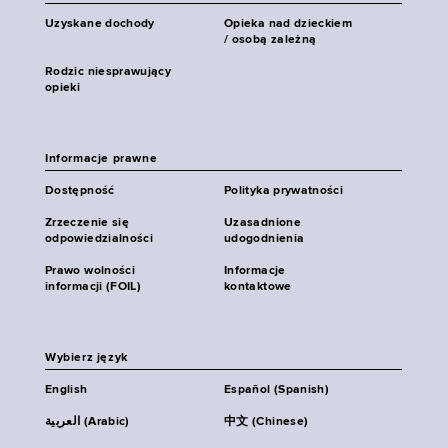
Uzyskane dochody
Opieka nad dzieckiem
/ osobą zależną
Rodzic niesprawujący
opieki
Informacje prawne
Dostępność
Polityka prywatności
Zrzeczenie się
Uzasadnione
odpowiedzialności
udogodnienia
Prawo wolności
Informacje
informacji (FOIL)
kontaktowe
Wybierz język
English
Español (Spanish)
العربية (Arabic)
中文 (Chinese)