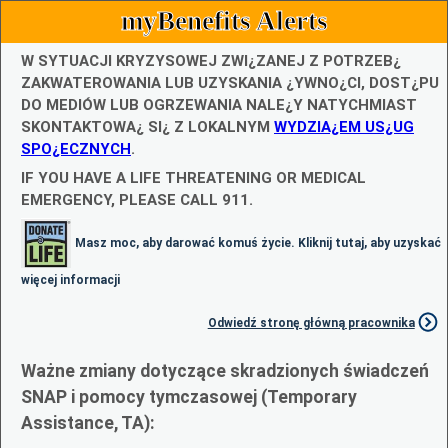
myBenefits Alerts
W SYTUACJI KRYZYSOWEJ ZWI¿ZANEJ Z POTRZEB¿
ZAKWATEROWANIA LUB UZYSKANIA ¿YWNO¿CI, DOST¿PU
DO MEDIÓW LUB OGRZEWANIA NALE¿Y NATYCHMIAST
SKONTAKTOWA¿ SI¿ Z LOKALNYM
WYDZIA¿EM US¿UG
SPO¿ECZNYCH
.
IF YOU HAVE A LIFE THREATENING OR MEDICAL
EMERGENCY, PLEASE CALL 911.
Masz moc, aby darować komuś życie. Kliknij tutaj, aby uzyskać
więcej informacji
Odwiedź stronę główną pracownika
Ważne zmiany dotyczące skradzionych świadczeń
SNAP i pomocy tymczasowej (Temporary
Assistance, TA):