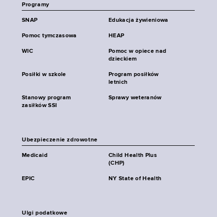
Programy
SNAP
Edukacja żywieniowa
Pomoc tymczasowa
HEAP
WIC
Pomoc w opiece nad
dzieckiem
Posiłki w szkole
Program posiłków
letnich
Stanowy program
Sprawy weteranów
zasiłków SSI
Ubezpieczenie zdrowotne
Medicaid
Child Health Plus
(CHP)
EPIC
NY State of Health
Ulgi podatkowe