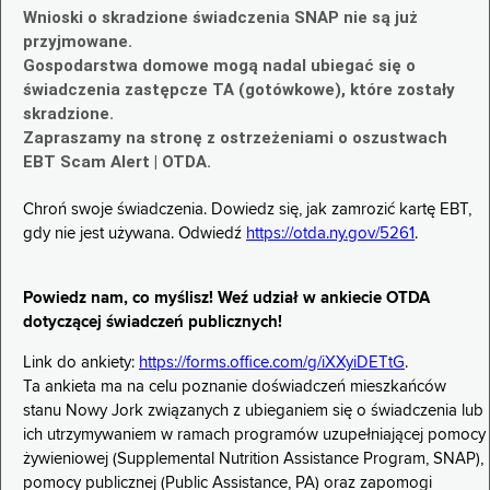
Wnioski o skradzione świadczenia SNAP nie są już
przyjmowane.
Gospodarstwa domowe mogą nadal ubiegać się o
świadczenia zastępcze TA (gotówkowe), które zostały
skradzione.
Zapraszamy na stronę z ostrzeżeniami o oszustwach
EBT Scam Alert | OTDA.
Chroń swoje świadczenia. Dowiedz się, jak zamrozić kartę EBT,
gdy nie jest używana. Odwiedź
https://otda.ny.gov/5261
.
Powiedz nam, co myślisz! Weź udział w ankiecie OTDA
dotyczącej świadczeń publicznych!
Link do ankiety:
https://forms.office.com/g/iXXyiDETtG
.
Ta ankieta ma na celu poznanie doświadczeń mieszkańców
stanu Nowy Jork związanych z ubieganiem się o świadczenia lub
ich utrzymywaniem w ramach programów uzupełniającej pomocy
żywieniowej (Supplemental Nutrition Assistance Program, SNAP),
pomocy publicznej (Public Assistance, PA) oraz zapomogi