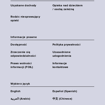
Uzyskane dochody
Opieka nad dzieckiem
/ osobą zależną
Rodzic niesprawujący
opieki
Informacje prawne
Dostępność
Polityka prywatności
Zrzeczenie się
Uzasadnione
odpowiedzialności
udogodnienia
Prawo wolności
Informacje
informacji (FOIL)
kontaktowe
Wybierz język
English
Español (Spanish)
العربية (Arabic)
中文 (Chinese)