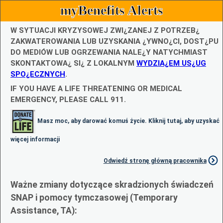
myBenefits Alerts
W SYTUACJI KRYZYSOWEJ ZWI¿ZANEJ Z POTRZEB¿
ZAKWATEROWANIA LUB UZYSKANIA ¿YWNO¿CI, DOST¿PU
DO MEDIÓW LUB OGRZEWANIA NALE¿Y NATYCHMIAST
SKONTAKTOWA¿ SI¿ Z LOKALNYM
WYDZIA¿EM US¿UG
SPO¿ECZNYCH
.
IF YOU HAVE A LIFE THREATENING OR MEDICAL
EMERGENCY, PLEASE CALL 911.
Masz moc, aby darować komuś życie. Kliknij tutaj, aby uzyskać
więcej informacji
Odwiedź stronę główną pracownika
Ważne zmiany dotyczące skradzionych świadczeń
SNAP i pomocy tymczasowej (Temporary
Assistance, TA):