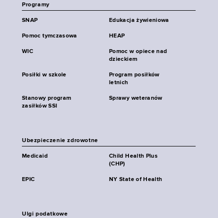
Programy
SNAP
Edukacja żywieniowa
Pomoc tymczasowa
HEAP
WIC
Pomoc w opiece nad
dzieckiem
Posiłki w szkole
Program posiłków
letnich
Stanowy program
Sprawy weteranów
zasiłków SSI
Ubezpieczenie zdrowotne
Medicaid
Child Health Plus
(CHP)
EPIC
NY State of Health
Ulgi podatkowe