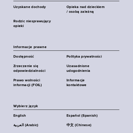
Uzyskane dochody
Opieka nad dzieckiem
/ osobą zależną
Rodzic niesprawujący
opieki
Informacje prawne
Dostępność
Polityka prywatności
Zrzeczenie się
Uzasadnione
odpowiedzialności
udogodnienia
Prawo wolności
Informacje
informacji (FOIL)
kontaktowe
Wybierz język
English
Español (Spanish)
العربية (Arabic)
中文 (Chinese)