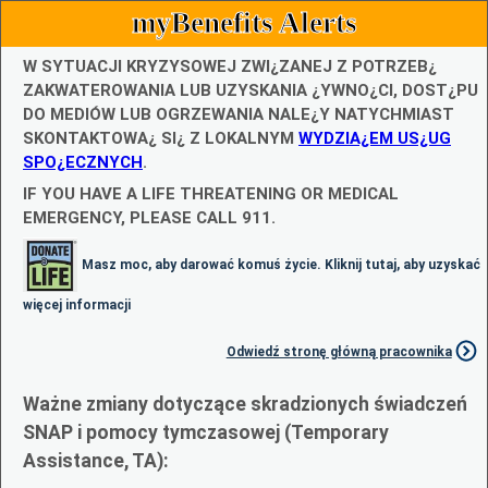
myBenefits Alerts
W SYTUACJI KRYZYSOWEJ ZWI¿ZANEJ Z POTRZEB¿
ZAKWATEROWANIA LUB UZYSKANIA ¿YWNO¿CI, DOST¿PU
DO MEDIÓW LUB OGRZEWANIA NALE¿Y NATYCHMIAST
SKONTAKTOWA¿ SI¿ Z LOKALNYM
WYDZIA¿EM US¿UG
SPO¿ECZNYCH
.
IF YOU HAVE A LIFE THREATENING OR MEDICAL
EMERGENCY, PLEASE CALL 911.
Masz moc, aby darować komuś życie. Kliknij tutaj, aby uzyskać
więcej informacji
Odwiedź stronę główną pracownika
Ważne zmiany dotyczące skradzionych świadczeń
SNAP i pomocy tymczasowej (Temporary
Assistance, TA):