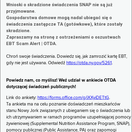
Wnioski o skradzione świadczenia SNAP nie są już
przyjmowane.
Gospodarstwa domowe mogą nadal ubiegać się o
świadczenia zastępcze TA (gotówkowe), które zostały
skradzione.
Zapraszamy na stronę z ostrzeżeniami o oszustwach
EBT Scam Alert | OTDA.
Chroń swoje świadczenia. Dowiedz się, jak zamrozić kartę EBT,
gdy nie jest używana. Odwiedź
https://otda.ny.gov/5261
.
Powiedz nam, co myślisz! Weź udział w ankiecie OTDA
dotyczącej świadczeń publicznych!
Link do ankiety:
https://forms.office.com/g/iXXyiDETtG
.
Ta ankieta ma na celu poznanie doświadczeń mieszkańców
stanu Nowy Jork związanych z ubieganiem się o świadczenia lub
ich utrzymywaniem w ramach programów uzupełniającej pomocy
żywieniowej (Supplemental Nutrition Assistance Program, SNAP),
pomocy publicznej (Public Assistance, PA) oraz zapomogi