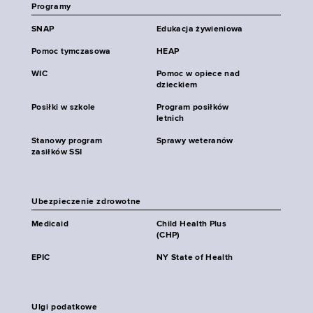
Programy
SNAP
Edukacja żywieniowa
Pomoc tymczasowa
HEAP
WIC
Pomoc w opiece nad
dzieckiem
Posiłki w szkole
Program posiłków
letnich
Stanowy program
Sprawy weteranów
zasiłków SSI
Ubezpieczenie zdrowotne
Medicaid
Child Health Plus
(CHP)
EPIC
NY State of Health
Ulgi podatkowe