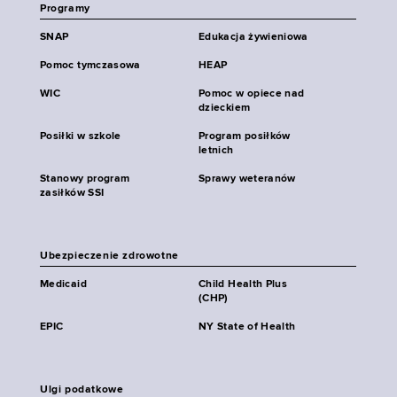
Programy
SNAP
Edukacja żywieniowa
Pomoc tymczasowa
HEAP
WIC
Pomoc w opiece nad
dzieckiem
Posiłki w szkole
Program posiłków
letnich
Stanowy program
Sprawy weteranów
zasiłków SSI
Ubezpieczenie zdrowotne
Medicaid
Child Health Plus
(CHP)
EPIC
NY State of Health
Ulgi podatkowe