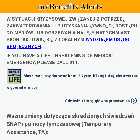
myBenefits Alerts
W SYTUACJI KRYZYSOWEJ ZWI¿ZANEJ Z POTRZEB¿
ZAKWATEROWANIA LUB UZYSKANIA ¿YWNO¿CI, DOST¿PU
DO MEDIÓW LUB OGRZEWANIA NALE¿Y NATYCHMIAST
SKONTAKTOWA¿ SI¿ Z LOKALNYM
WYDZIA¿EM US¿UG
SPO¿ECZNYCH
.
IF YOU HAVE A LIFE THREATENING OR MEDICAL
EMERGENCY, PLEASE CALL 911.
Masz moc, aby darować komuś życie. Kliknij tutaj, aby uzyskać
więcej informacji
Odwiedź stronę główną pracownika
Ważne zmiany dotyczące skradzionych świadczeń
SNAP i pomocy tymczasowej (Temporary
Assistance, TA):