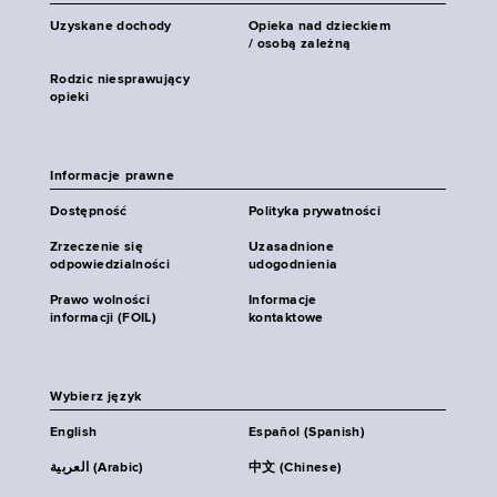
Uzyskane dochody
Opieka nad dzieckiem
/ osobą zależną
Rodzic niesprawujący
opieki
Informacje prawne
Dostępność
Polityka prywatności
Zrzeczenie się
Uzasadnione
odpowiedzialności
udogodnienia
Prawo wolności
Informacje
informacji (FOIL)
kontaktowe
Wybierz język
English
Español (Spanish)
العربية (Arabic)
中文 (Chinese)