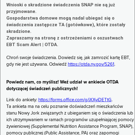
Wnioski o skradzione świadczenia SNAP nie są już
przyjmowane.
Gospodarstwa domowe mogą nadal ubiegać się o
świadczenia zastępcze TA (gotówkowe), które zostały
skradzione.
Zapraszamy na stronę z ostrzeżeniami o oszustwach
EBT Scam Alert | OTDA.
Chroń swoje świadczenia. Dowiedz się, jak zamrozić kartę EBT,
gdy nie jest używana. Odwiedź
https://otda.ny.gov/5261
.
Powiedz nam, co myślisz! Weź udział w ankiecie OTDA
dotyczącej świadczeń publicznych!
Link do ankiety:
https://forms.office.com/g/iXXyiDETtG
.
Ta ankieta ma na celu poznanie doświadczeń mieszkańców
stanu Nowy Jork związanych z ubieganiem się o świadczenia lub
ich utrzymywaniem w ramach programów uzupełniającej pomocy
żywieniowej (Supplemental Nutrition Assistance Program, SNAP),
pomocy publicznej (Public Assistance, PA) oraz zapomogi