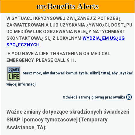
myBenefits Alerts
W SYTUACJI KRYZYSOWEJ ZWI¿ZANEJ Z POTRZEB¿
ZAKWATEROWANIA LUB UZYSKANIA ¿YWNO¿CI, DOST¿PU
DO MEDIÓW LUB OGRZEWANIA NALE¿Y NATYCHMIAST
SKONTAKTOWA¿ SI¿ Z LOKALNYM
WYDZIA¿EM US¿UG
SPO¿ECZNYCH
.
IF YOU HAVE A LIFE THREATENING OR MEDICAL
EMERGENCY, PLEASE CALL 911.
Masz moc, aby darować komuś życie. Kliknij tutaj, aby uzyskać
więcej informacji
Odwiedź stronę główną pracownika
Ważne zmiany dotyczące skradzionych świadczeń
SNAP i pomocy tymczasowej (Temporary
Assistance, TA):