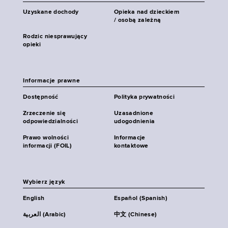
Uzyskane dochody
Opieka nad dzieckiem
/ osobą zależną
Rodzic niesprawujący
opieki
Informacje prawne
Dostępność
Polityka prywatności
Zrzeczenie się
Uzasadnione
odpowiedzialności
udogodnienia
Prawo wolności
Informacje
informacji (FOIL)
kontaktowe
Wybierz język
English
Español (Spanish)
العربية (Arabic)
中文 (Chinese)