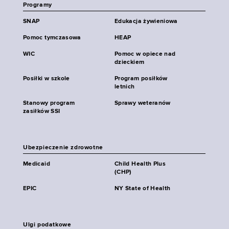
Programy
SNAP
Edukacja żywieniowa
Pomoc tymczasowa
HEAP
WIC
Pomoc w opiece nad
dzieckiem
Posiłki w szkole
Program posiłków
letnich
Stanowy program
Sprawy weteranów
zasiłków SSI
Ubezpieczenie zdrowotne
Medicaid
Child Health Plus
(CHP)
EPIC
NY State of Health
Ulgi podatkowe