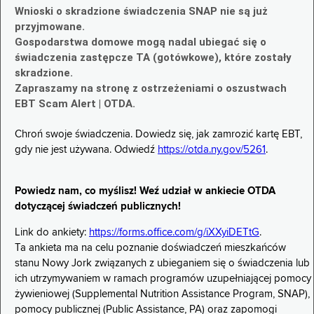
Wnioski o skradzione świadczenia SNAP nie są już
przyjmowane.
Gospodarstwa domowe mogą nadal ubiegać się o
świadczenia zastępcze TA (gotówkowe), które zostały
skradzione.
Zapraszamy na stronę z ostrzeżeniami o oszustwach
EBT Scam Alert | OTDA.
Chroń swoje świadczenia. Dowiedz się, jak zamrozić kartę EBT,
gdy nie jest używana. Odwiedź
https://otda.ny.gov/5261
.
Powiedz nam, co myślisz! Weź udział w ankiecie OTDA
dotyczącej świadczeń publicznych!
Link do ankiety:
https://forms.office.com/g/iXXyiDETtG
.
Ta ankieta ma na celu poznanie doświadczeń mieszkańców
stanu Nowy Jork związanych z ubieganiem się o świadczenia lub
ich utrzymywaniem w ramach programów uzupełniającej pomocy
żywieniowej (Supplemental Nutrition Assistance Program, SNAP),
pomocy publicznej (Public Assistance, PA) oraz zapomogi