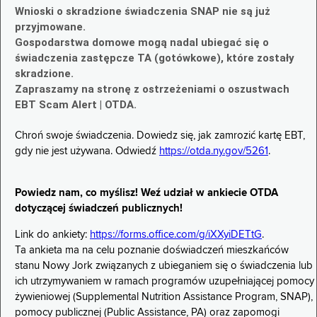
Wnioski o skradzione świadczenia SNAP nie są już
przyjmowane.
Gospodarstwa domowe mogą nadal ubiegać się o
świadczenia zastępcze TA (gotówkowe), które zostały
skradzione.
Zapraszamy na stronę z ostrzeżeniami o oszustwach
EBT Scam Alert | OTDA.
Chroń swoje świadczenia. Dowiedz się, jak zamrozić kartę EBT,
gdy nie jest używana. Odwiedź
https://otda.ny.gov/5261
.
Powiedz nam, co myślisz! Weź udział w ankiecie OTDA
dotyczącej świadczeń publicznych!
Link do ankiety:
https://forms.office.com/g/iXXyiDETtG
.
Ta ankieta ma na celu poznanie doświadczeń mieszkańców
stanu Nowy Jork związanych z ubieganiem się o świadczenia lub
ich utrzymywaniem w ramach programów uzupełniającej pomocy
żywieniowej (Supplemental Nutrition Assistance Program, SNAP),
pomocy publicznej (Public Assistance, PA) oraz zapomogi