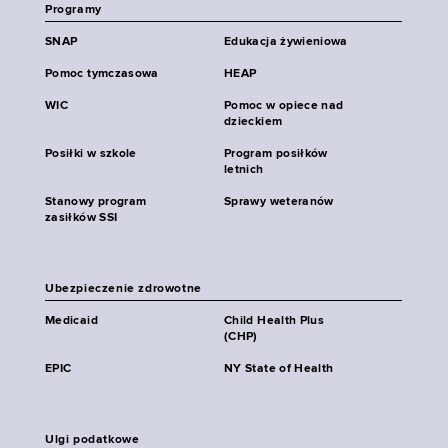
Programy
SNAP
Edukacja żywieniowa
Pomoc tymczasowa
HEAP
WIC
Pomoc w opiece nad
dzieckiem
Posiłki w szkole
Program posiłków
letnich
Stanowy program
Sprawy weteranów
zasiłków SSI
Ubezpieczenie zdrowotne
Medicaid
Child Health Plus
(CHP)
EPIC
NY State of Health
Ulgi podatkowe