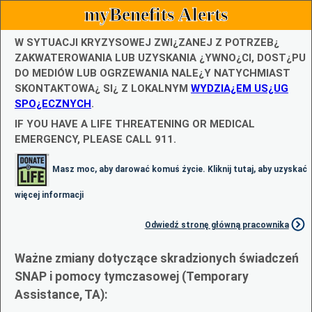
myBenefits Alerts
W SYTUACJI KRYZYSOWEJ ZWI¿ZANEJ Z POTRZEB¿
ZAKWATEROWANIA LUB UZYSKANIA ¿YWNO¿CI, DOST¿PU
DO MEDIÓW LUB OGRZEWANIA NALE¿Y NATYCHMIAST
SKONTAKTOWA¿ SI¿ Z LOKALNYM
WYDZIA¿EM US¿UG
SPO¿ECZNYCH
.
IF YOU HAVE A LIFE THREATENING OR MEDICAL
EMERGENCY, PLEASE CALL 911.
Masz moc, aby darować komuś życie. Kliknij tutaj, aby uzyskać
więcej informacji
Odwiedź stronę główną pracownika
Ważne zmiany dotyczące skradzionych świadczeń
SNAP i pomocy tymczasowej (Temporary
Assistance, TA):