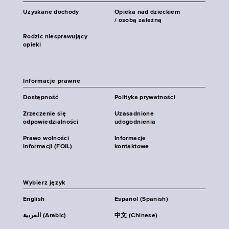
Uzyskane dochody
Opieka nad dzieckiem
/ osobą zależną
Rodzic niesprawujący
opieki
Informacje prawne
Dostępność
Polityka prywatności
Zrzeczenie się
Uzasadnione
odpowiedzialności
udogodnienia
Prawo wolności
Informacje
informacji (FOIL)
kontaktowe
Wybierz język
English
Español (Spanish)
العربية (Arabic)
中文 (Chinese)