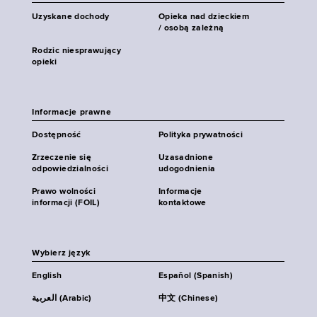
Uzyskane dochody
Opieka nad dzieckiem
/ osobą zależną
Rodzic niesprawujący
opieki
Informacje prawne
Dostępność
Polityka prywatności
Zrzeczenie się
Uzasadnione
odpowiedzialności
udogodnienia
Prawo wolności
Informacje
informacji (FOIL)
kontaktowe
Wybierz język
English
Español (Spanish)
العربية (Arabic)
中文 (Chinese)