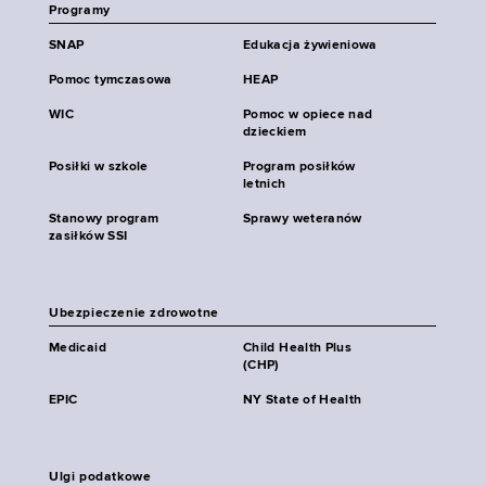
Programy
SNAP
Edukacja żywieniowa
Pomoc tymczasowa
HEAP
WIC
Pomoc w opiece nad
dzieckiem
Posiłki w szkole
Program posiłków
letnich
Stanowy program
Sprawy weteranów
zasiłków SSI
Ubezpieczenie zdrowotne
Medicaid
Child Health Plus
(CHP)
EPIC
NY State of Health
Ulgi podatkowe