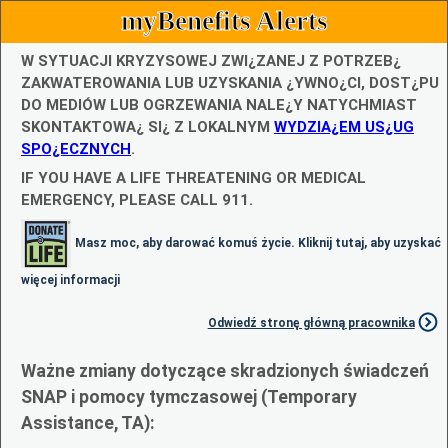
myBenefits Alerts
W SYTUACJI KRYZYSOWEJ ZWI¿ZANEJ Z POTRZEB¿
ZAKWATEROWANIA LUB UZYSKANIA ¿YWNO¿CI, DOST¿PU
DO MEDIÓW LUB OGRZEWANIA NALE¿Y NATYCHMIAST
SKONTAKTOWA¿ SI¿ Z LOKALNYM
WYDZIA¿EM US¿UG
SPO¿ECZNYCH
.
IF YOU HAVE A LIFE THREATENING OR MEDICAL
EMERGENCY, PLEASE CALL 911.
Masz moc, aby darować komuś życie. Kliknij tutaj, aby uzyskać
więcej informacji
Odwiedź stronę główną pracownika
Ważne zmiany dotyczące skradzionych świadczeń
SNAP i pomocy tymczasowej (Temporary
Assistance, TA):