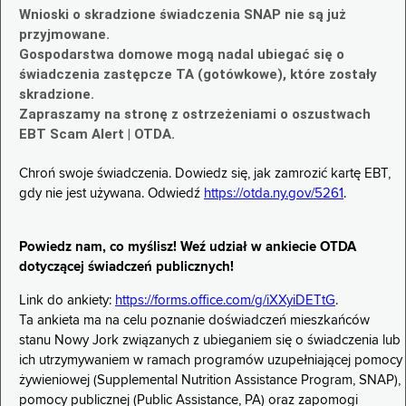
Wnioski o skradzione świadczenia SNAP nie są już
przyjmowane.
Gospodarstwa domowe mogą nadal ubiegać się o
świadczenia zastępcze TA (gotówkowe), które zostały
skradzione.
Zapraszamy na stronę z ostrzeżeniami o oszustwach
EBT Scam Alert | OTDA.
Chroń swoje świadczenia. Dowiedz się, jak zamrozić kartę EBT,
gdy nie jest używana. Odwiedź
https://otda.ny.gov/5261
.
Powiedz nam, co myślisz! Weź udział w ankiecie OTDA
dotyczącej świadczeń publicznych!
Link do ankiety:
https://forms.office.com/g/iXXyiDETtG
.
Ta ankieta ma na celu poznanie doświadczeń mieszkańców
stanu Nowy Jork związanych z ubieganiem się o świadczenia lub
ich utrzymywaniem w ramach programów uzupełniającej pomocy
żywieniowej (Supplemental Nutrition Assistance Program, SNAP),
pomocy publicznej (Public Assistance, PA) oraz zapomogi