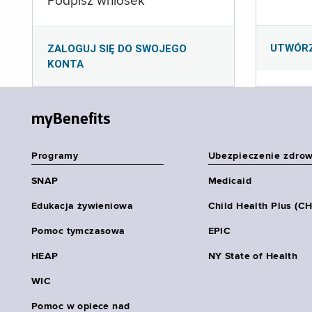
Podpisz wniosek
UTWÓR
ZALOGUJ SIĘ DO SWOJEGO
KONTA
myBenefits
Programy
Ubezpieczenie zdro
SNAP
Medicaid
Edukacja żywieniowa
Child Health Plus (C
Pomoc tymczasowa
EPIC
HEAP
NY State of Health
WIC
Pomoc w opiece nad