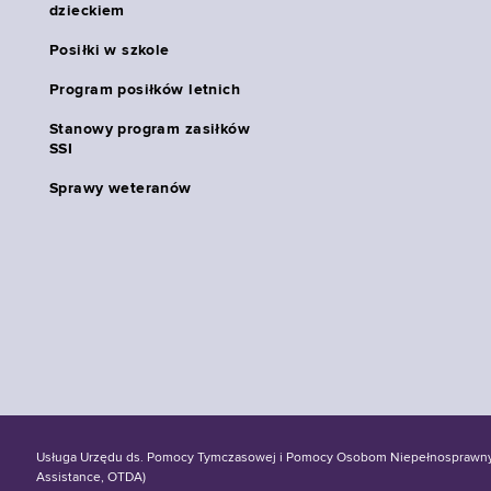
dzieckiem
Posiłki w szkole
Program posiłków letnich
Stanowy program zasiłków
SSI
Sprawy weteranów
Usługa Urzędu ds. Pomocy Tymczasowej i Pomocy Osobom Niepełnosprawnym S
Assistance, OTDA)