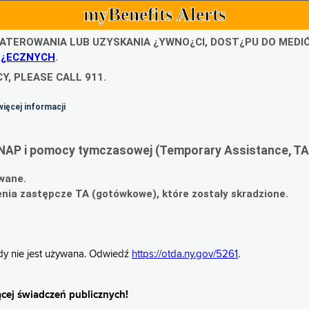
myBenefits Alerts
ATEROWANIA LUB UZYSKANIA ¿YWNO¿CI, DOST¿PU DO MED
O¿ECZNYCH
.
Y, PLEASE CALL 911.
więcej informacji
NAP i pomocy tymczasowej (Temporary Assistance, TA
wane.
ia zastępcze TA (gotówkowe), które zostały skradzione.
gdy nie jest używana. Odwiedź
https://otda.ny.gov/5261
.
cej świadczeń publicznych!