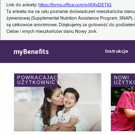
Link do ankiety:
https://forms.office.com/g/iXXyiDETtG
.
Ta ankieta ma na celu poznanie doświadczeń mieszkańców stanu
żywieniowej (Supplemental Nutrition Assistance Program, SNAP), 
są całkowicie anonimowe. Dziękujemy za gotowość do podzieleni
Ciebie i innych mieszkańców stanu Nowy Jork.
myBenefits
Instrukcje
POWRACAJĄCY
NOWI
UŻYTKOWNICY
UŻYTK