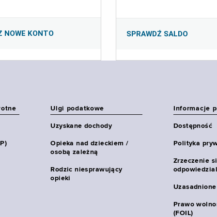
Z NOWE KONTO
SPRAWDŹ SALDO
wotne
Ulgi podatkowe
Informacje 
Uzyskane dochody
Dostępność
HP)
Opieka nad dzieckiem /
Polityka pry
osobą zależną
Zrzeczenie s
Rodzic niesprawujący
odpowiedzial
opieki
Uzasadnione
Prawo wolnoś
(FOIL)