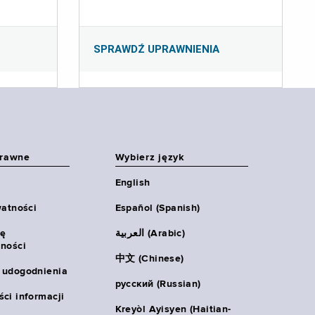
SPRAWDŹ UPRAWNIENIA
prawne
Wybierz język
English
watności
Español (Spanish)
ię
العربية (Arabic)
ności
中文 (Chinese)
 udogodnienia
русский (Russian)
ci informacji
Kreyòl Ayisyen (Haitian-