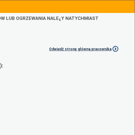
IÓW LUB OGRZEWANIA NALE¿Y NATYCHMIAST
Odwiedź stronę główną pracownika
):