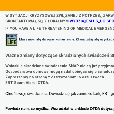
W SYTUACJI KRYZYSOWEJ ZWI¿ZANEJ Z POTRZEB¿ ZAKW
SKONTAKTOWA¿ SI¿ Z LOKALNYM
WYDZIA¿EM US¿UG SP
IF YOU HAVE A LIFE THREATENING OR MEDICAL EMERGENC
Masz moc, aby darować komuś życie. Kliknij tutaj, aby uzyskać 
Ważne zmiany dotyczące skradzionych świadczeń S
Wnioski o skradzione świadczenia SNAP nie są już przyjmo
Gospodarstwa domowe mogą nadal ubiegać się o świadczen
Zapraszamy na stronę z ostrzeżeniami o oszustwach
EBT Scam Alert | OTDA.
Chroń swoje świadczenia. Dowiedz się, jak zamrozić kartę EBT, 
Powiedz nam, co myślisz! Weź udział w ankiecie OTDA dotyczą