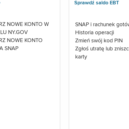
p
Sprawdź saldo EBT
RZ NOWE KONTO W
SNAP i rachunek got
LU NY.GOV
Historia operacji
RZ NOWE KONTO
Zmień swój kod PIN
A SNAP
Zgłoś utratę lub znisz
karty