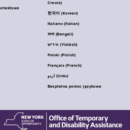
Creole)
ontaktowe
한국어 (Korean)
Italiano (Italian)
বাংলা (Bengali)
אידיש (Yiddish)
Polski (Polish)
Français (French)
اردو (Urdu)
Bezpłatna pomoc językowa