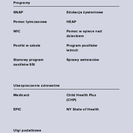
Programy
SNAP
Edukacja żywieniowa
Pomoc tymczasowa
HEAP
WIC
Pomoc w opiece nad
dzieckiem
Posiłki w szkole
Program posiłków
letnich
Stanowy program
Sprawy weteranów
zasiłków SSI
Ubezpieczenie zdrowotne
Medicaid
Child Health Plus
(CHP)
EPIC
NY State of Health
Ulgi podatkowe