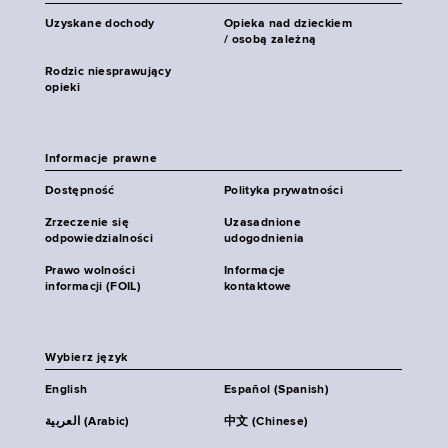
Uzyskane dochody
Opieka nad dzieckiem
/ osobą zależną
Rodzic niesprawujący
opieki
Informacje prawne
Dostępność
Polityka prywatności
Zrzeczenie się
Uzasadnione
odpowiedzialności
udogodnienia
Prawo wolności
Informacje
informacji (FOIL)
kontaktowe
Wybierz język
English
Español (Spanish)
العربية (Arabic)
中文 (Chinese)