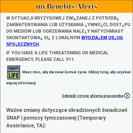
myBenefits Alerts
W SYTUACJI KRYZYSOWEJ ZWI¿ZANEJ Z POTRZEB¿
ZAKWATEROWANIA LUB UZYSKANIA ¿YWNO¿CI, DOST¿PU
DO MEDIÓW LUB OGRZEWANIA NALE¿Y NATYCHMIAST
SKONTAKTOWA¿ SI¿ Z LOKALNYM
WYDZIA¿EM US¿UG
SPO¿ECZNYCH
.
IF YOU HAVE A LIFE THREATENING OR MEDICAL
EMERGENCY, PLEASE CALL 911.
Masz moc, aby darować komuś życie. Kliknij tutaj, aby uzyskać
więcej informacji
Odwiedź stronę główną pracownika
Ważne zmiany dotyczące skradzionych świadczeń
SNAP i pomocy tymczasowej (Temporary
Assistance, TA):