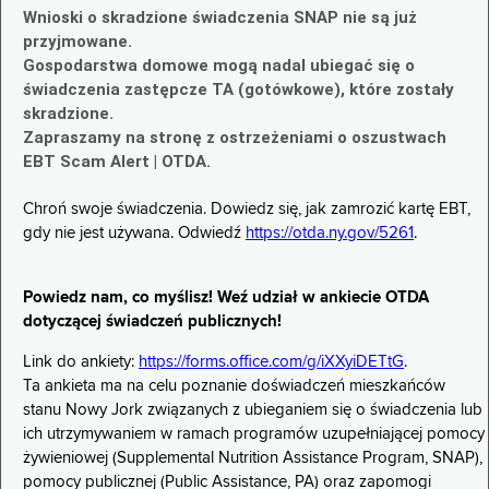
Wnioski o skradzione świadczenia SNAP nie są już
przyjmowane.
Gospodarstwa domowe mogą nadal ubiegać się o
świadczenia zastępcze TA (gotówkowe), które zostały
skradzione.
Zapraszamy na stronę z ostrzeżeniami o oszustwach
EBT Scam Alert | OTDA.
Chroń swoje świadczenia. Dowiedz się, jak zamrozić kartę EBT,
gdy nie jest używana. Odwiedź
https://otda.ny.gov/5261
.
Powiedz nam, co myślisz! Weź udział w ankiecie OTDA
dotyczącej świadczeń publicznych!
Link do ankiety:
https://forms.office.com/g/iXXyiDETtG
.
Ta ankieta ma na celu poznanie doświadczeń mieszkańców
stanu Nowy Jork związanych z ubieganiem się o świadczenia lub
ich utrzymywaniem w ramach programów uzupełniającej pomocy
żywieniowej (Supplemental Nutrition Assistance Program, SNAP),
pomocy publicznej (Public Assistance, PA) oraz zapomogi