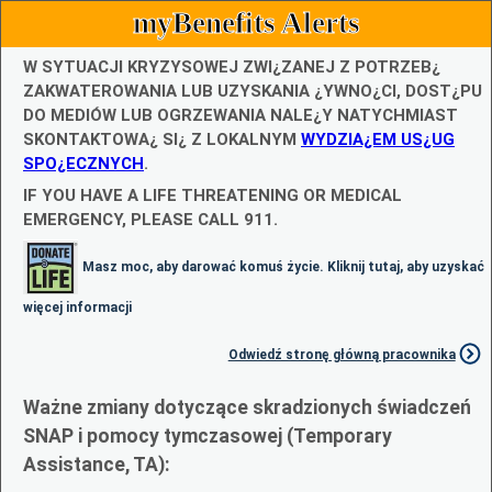
myBenefits Alerts
W SYTUACJI KRYZYSOWEJ ZWI¿ZANEJ Z POTRZEB¿
ZAKWATEROWANIA LUB UZYSKANIA ¿YWNO¿CI, DOST¿PU
DO MEDIÓW LUB OGRZEWANIA NALE¿Y NATYCHMIAST
SKONTAKTOWA¿ SI¿ Z LOKALNYM
WYDZIA¿EM US¿UG
SPO¿ECZNYCH
.
IF YOU HAVE A LIFE THREATENING OR MEDICAL
EMERGENCY, PLEASE CALL 911.
Masz moc, aby darować komuś życie. Kliknij tutaj, aby uzyskać
więcej informacji
Odwiedź stronę główną pracownika
Ważne zmiany dotyczące skradzionych świadczeń
SNAP i pomocy tymczasowej (Temporary
Assistance, TA):