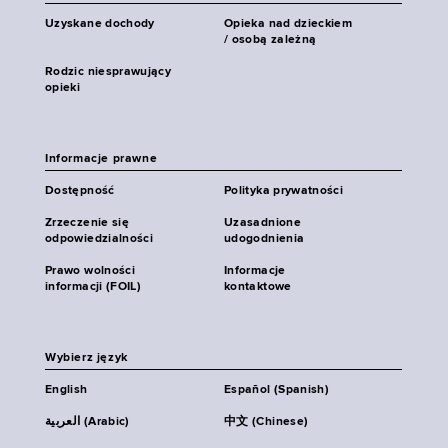
Uzyskane dochody
Opieka nad dzieckiem
/ osobą zależną
Rodzic niesprawujący
opieki
Informacje prawne
Dostępność
Polityka prywatności
Zrzeczenie się
Uzasadnione
odpowiedzialności
udogodnienia
Prawo wolności
Informacje
informacji (FOIL)
kontaktowe
Wybierz język
English
Español (Spanish)
العربية (Arabic)
中文 (Chinese)