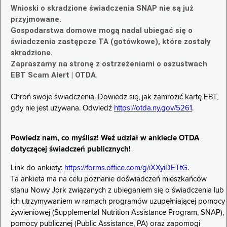
Wnioski o skradzione świadczenia SNAP nie są już
przyjmowane.
Gospodarstwa domowe mogą nadal ubiegać się o
świadczenia zastępcze TA (gotówkowe), które zostały
skradzione.
Zapraszamy na stronę z ostrzeżeniami o oszustwach
EBT Scam Alert | OTDA.
Chroń swoje świadczenia. Dowiedz się, jak zamrozić kartę EBT,
gdy nie jest używana. Odwiedź
https://otda.ny.gov/5261
.
Powiedz nam, co myślisz! Weź udział w ankiecie OTDA
dotyczącej świadczeń publicznych!
Link do ankiety:
https://forms.office.com/g/iXXyiDETtG
.
Ta ankieta ma na celu poznanie doświadczeń mieszkańców
stanu Nowy Jork związanych z ubieganiem się o świadczenia lub
ich utrzymywaniem w ramach programów uzupełniającej pomocy
żywieniowej (Supplemental Nutrition Assistance Program, SNAP),
pomocy publicznej (Public Assistance, PA) oraz zapomogi