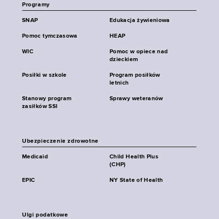
Programy
SNAP
Edukacja żywieniowa
Pomoc tymczasowa
HEAP
WIC
Pomoc w opiece nad
dzieckiem
Posiłki w szkole
Program posiłków
letnich
Stanowy program
Sprawy weteranów
zasiłków SSI
Ubezpieczenie zdrowotne
Medicaid
Child Health Plus
(CHP)
EPIC
NY State of Health
Ulgi podatkowe