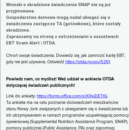
Wnioski o skradzione świadczenia SNAP nie są już
przyjmowane.
Gospodarstwa domowe mogą nadal ubiegać się o
świadczenia zastępcze TA (gotówkowe), które zostały
skradzione.
Zapraszamy na stronę z ostrzeżeniami o oszustwach
EBT Scam Alert | OTDA.
Chroń swoje świadczenia. Dowiedz się, jak zamrozić kartę EBT,
gdy nie jest używana. Odwiedź
https://otda.ny.gov/5261
.
Powiedz nam, co myślisz! Weź udział w ankiecie OTDA
dotyczącej świadczeń publicznych!
Link do ankiety:
https://forms.office.com/g/iXXyiDETtG
.
Ta ankieta ma na celu poznanie doświadczeń mieszkańców
stanu Nowy Jork związanych z ubieganiem się o świadczenia lub
ich utrzymywaniem w ramach programów uzupełniającej pomocy
żywieniowej (Supplemental Nutrition Assistance Program, SNAP),
pomocy publicznej (Public Assistance, PA) oraz zapomogi