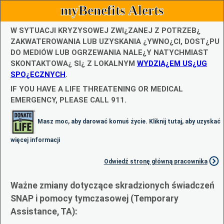
myBenefits Alerts
W SYTUACJI KRYZYSOWEJ ZWI¿ZANEJ Z POTRZEB¿
ZAKWATEROWANIA LUB UZYSKANIA ¿YWNO¿CI, DOST¿PU
DO MEDIÓW LUB OGRZEWANIA NALE¿Y NATYCHMIAST
SKONTAKTOWA¿ SI¿ Z LOKALNYM
WYDZIA¿EM US¿UG
SPO¿ECZNYCH
.
IF YOU HAVE A LIFE THREATENING OR MEDICAL
EMERGENCY, PLEASE CALL 911.
Masz moc, aby darować komuś życie. Kliknij tutaj, aby uzyskać
więcej informacji
Odwiedź stronę główną pracownika
Ważne zmiany dotyczące skradzionych świadczeń
SNAP i pomocy tymczasowej (Temporary
Assistance, TA):