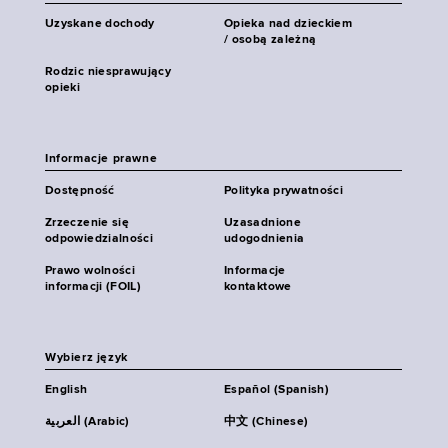
Uzyskane dochody
Opieka nad dzieckiem
/ osobą zależną
Rodzic niesprawujący
opieki
Informacje prawne
Dostępność
Polityka prywatności
Zrzeczenie się
Uzasadnione
odpowiedzialności
udogodnienia
Prawo wolności
Informacje
informacji (FOIL)
kontaktowe
Wybierz język
English
Español (Spanish)
العربية (Arabic)
中文 (Chinese)