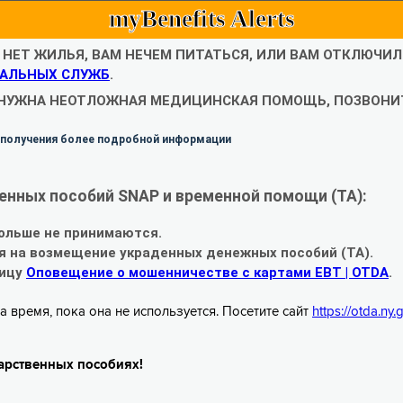
myBenefits Alerts
С НЕТ ЖИЛЬЯ, ВАМ НЕЧЕМ ПИТАТЬСЯ, ИЛИ ВАМ ОТКЛЮЧИ
АЛЬНЫХ СЛУЖБ
.
 НУЖНА НЕОТЛОЖНАЯ МЕДИЦИНСКАЯ ПОМОЩЬ, ПОЗВОНИТ
 получения более подробной информации
енных пособий SNAP и временной помощи (TA):
ольше не принимаются.
я на возмещение украденных денежных пособий (TA).
ницу
Оповещение о мошенничестве с картами EBT | OTDA
.
а время, пока она не используется. Посетите сайт
https://otda.ny
арственных пособиях!