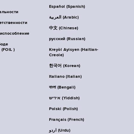
Español (Spanish)
альности
العربية (Arabic)
ветственности
中文 (Chinese)
риспособление
русский (Russian)
боде
(FOIL )
Kreyòl Ayisyen (Haitian-
Creole)
한국어 (Korean)
Italiano (Italian)
বাংলা (Bengali)
אידיש (Yiddish)
Polski (Polish)
Français (French)
اردو (Urdu)