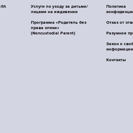
lth
Услуги по уходу за детьми/
Политика
лицами на иждивении
конфиденци
Программа «Родитель без
Отказ от от
права опеки»
(Noncustodial Parent)
Разумное п
Закон о сво
информации 
Контакты