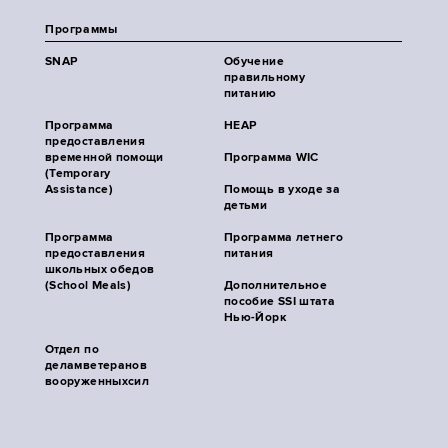
Программы
SNAP
Обучение
правильному
питанию
Программа
HEAP
предоставления
временной помощи
Программа WIC
(Temporary
Assistance)
Помощь в уходе за
детьми
Программа
Программа летнего
предоставления
питания
школьных обедов
(School Meals)
Дополнительное
пособие SSI штата
Нью-Йорк
Отдел по
деламветеранов
вооруженныхсил