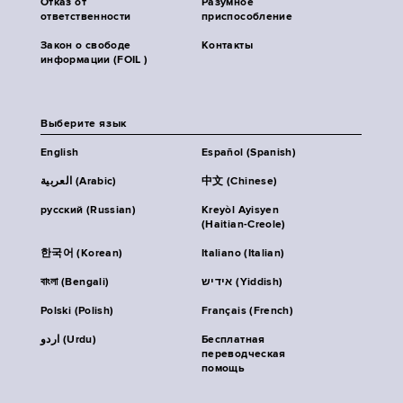
Отказ от
Разумное
ответственности
приспособление
Закон о свободе
Контакты
информации (FOIL )
Выберите язык
English
Español (Spanish)
العربية (Arabic)
中文 (Chinese)
русский (Russian)
Kreyòl Ayisyen
(Haitian-Creole)
한국어 (Korean)
Italiano (Italian)
বাংলা (Bengali)
אידיש (Yiddish)
Polski (Polish)
Français (French)
اردو (Urdu)
Бесплатная
переводческая
помощь