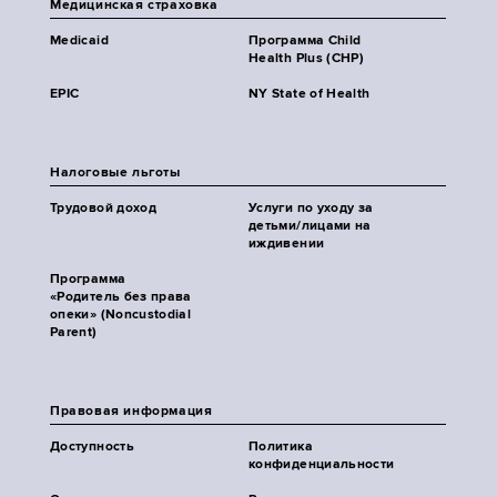
Медицинская страховка
Medicaid
Программа Child
Health Plus (CHP)
EPIC
NY State of Health
Налоговые льготы
Трудовой доход
Услуги по уходу за
детьми/лицами на
иждивении
Программа
«Родитель без права
опеки» (Noncustodial
Parent)
Правовая информация
Доступность
Политика
конфиденциальности