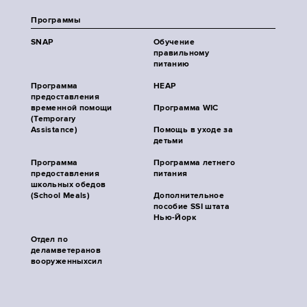
Программы
SNAP
Обучение
правильному
питанию
Программа
HEAP
предоставления
временной помощи
Программа WIC
(Temporary
Assistance)
Помощь в уходе за
детьми
Программа
Программа летнего
предоставления
питания
школьных обедов
(School Meals)
Дополнительное
пособие SSI штата
Нью-Йорк
Отдел по
деламветеранов
вооруженныхсил