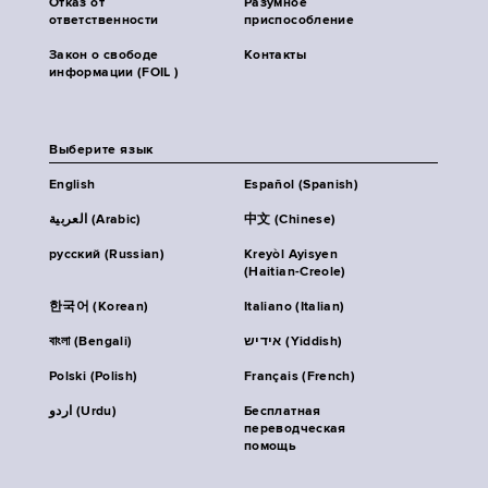
Отказ от
Разумное
ответственности
приспособление
Закон о свободе
Контакты
информации (FOIL )
Выберите язык
English
Español (Spanish)
العربية (Arabic)
中文 (Chinese)
русский (Russian)
Kreyòl Ayisyen
(Haitian-Creole)
한국어 (Korean)
Italiano (Italian)
বাংলা (Bengali)
אידיש (Yiddish)
Polski (Polish)
Français (French)
اردو (Urdu)
Бесплатная
переводческая
помощь