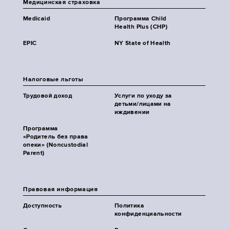
Медицинская страховка
Medicaid
Программа Child
Health Plus (CHP)
EPIC
NY State of Health
Налоговые льготы
Трудовой доход
Услуги по уходу за
детьми/лицами на
иждивении
Программа
«Родитель без права
опеки» (Noncustodial
Parent)
Правовая информация
Доступность
Политика
конфиденциальности