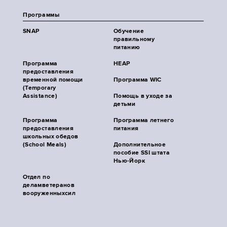
Программы
SNAP
Обучение
правильному
питанию
Программа
HEAP
предоставления
временной помощи
Программа WIC
(Temporary
Assistance)
Помощь в уходе за
детьми
Программа
Программа летнего
предоставления
питания
школьных обедов
(School Meals)
Дополнительное
пособие SSI штата
Нью-Йорк
Отдел по
деламветеранов
вооруженныхсил