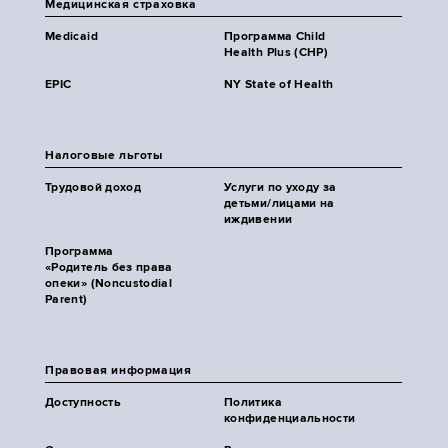
Медицинская страховка
Medicaid
Программа Child
Health Plus (CHP)
EPIC
NY State of Health
Налоговые льготы
Трудовой доход
Услуги по уходу за
детьми/лицами на
иждивении
Программа
«Родитель без права
опеки» (Noncustodial
Parent)
Правовая информация
Доступность
Политика
конфиденциальности