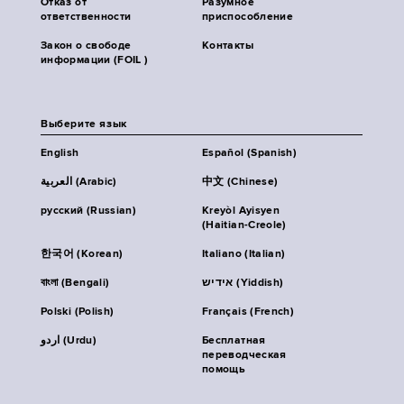
Отказ от
Разумное
ответственности
приспособление
Закон о свободе
Контакты
информации (FOIL )
Выберите язык
English
Español (Spanish)
العربية (Arabic)
中文 (Chinese)
русский (Russian)
Kreyòl Ayisyen
(Haitian-Creole)
한국어 (Korean)
Italiano (Italian)
বাংলা (Bengali)
אידיש (Yiddish)
Polski (Polish)
Français (French)
اردو (Urdu)
Бесплатная
переводческая
помощь