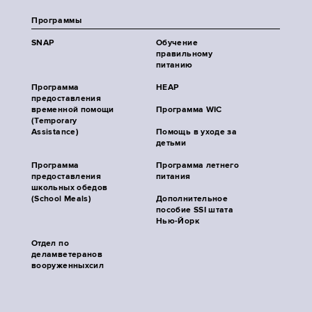
Программы
SNAP
Обучение
правильному
питанию
Программа
HEAP
предоставления
временной помощи
Программа WIC
(Temporary
Assistance)
Помощь в уходе за
детьми
Программа
Программа летнего
предоставления
питания
школьных обедов
(School Meals)
Дополнительное
пособие SSI штата
Нью-Йорк
Отдел по
деламветеранов
вооруженныхсил