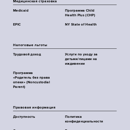
Медицинская страховка
Medicaid
Программа Child
Health Plus (CHP)
EPIC
NY State of Health
Налоговые льготы
Трудовой доход
Услуги по уходу за
детьми/лицами на
иждивении
Программа
«Родитель без права
опеки» (Noncustodial
Parent)
Правовая информация
Доступность
Политика
конфиденциальности