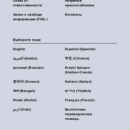
Отказ от
Разумное
ответственности
приспособление
Закон о свободе
Контакты
информации (FOIL )
Выберите язык
English
Español (Spanish)
العربية (Arabic)
中文 (Chinese)
русский (Russian)
Kreyòl Ayisyen
(Haitian-Creole)
한국어 (Korean)
Italiano (Italian)
বাংলা (Bengali)
אידיש (Yiddish)
Polski (Polish)
Français (French)
اردو (Urdu)
Бесплатная
переводческая
помощь