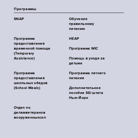
Программы
SNAP
Обучение
правильному
питанию
Программа
HEAP
предоставления
временной помощи
Программа WIC
(Temporary
Assistance)
Помощь в уходе за
детьми
Программа
Программа летнего
предоставления
питания
школьных обедов
(School Meals)
Дополнительное
пособие SSI штата
Нью-Йорк
Отдел по
деламветеранов
вооруженныхсил