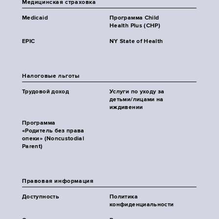
Медицинская страховка
Medicaid
Программа Child
Health Plus (CHP)
EPIC
NY State of Health
Налоговые льготы
Трудовой доход
Услуги по уходу за
детьми/лицами на
иждивении
Программа
«Родитель без права
опеки» (Noncustodial
Parent)
Правовая информация
Доступность
Политика
конфиденциальности