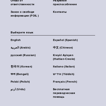
Отказ от
Разумное
ответственности
приспособление
Закон о свободе
Контакты
информации (FOIL )
Выберите язык
English
Español (Spanish)
العربية (Arabic)
中文 (Chinese)
русский (Russian)
Kreyòl Ayisyen
(Haitian-Creole)
한국어 (Korean)
Italiano (Italian)
বাংলা (Bengali)
אידיש (Yiddish)
Polski (Polish)
Français (French)
اردو (Urdu)
Бесплатная
переводческая
помощь