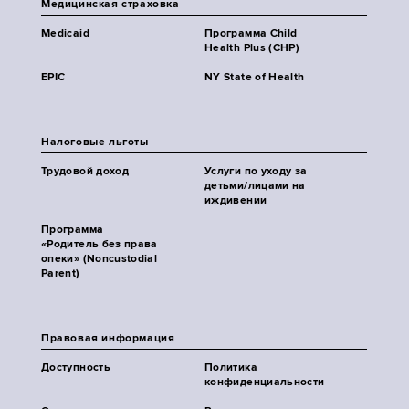
Медицинская страховка
Medicaid
Программа Child
Health Plus (CHP)
EPIC
NY State of Health
Налоговые льготы
Трудовой доход
Услуги по уходу за
детьми/лицами на
иждивении
Программа
«Родитель без права
опеки» (Noncustodial
Parent)
Правовая информация
Доступность
Политика
конфиденциальности