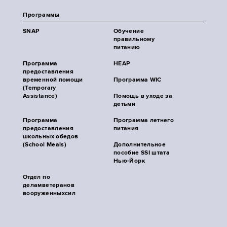
Программы
SNAP
Обучение
правильному
питанию
Программа
HEAP
предоставления
временной помощи
Программа WIC
(Temporary
Assistance)
Помощь в уходе за
детьми
Программа
Программа летнего
предоставления
питания
школьных обедов
(School Meals)
Дополнительное
пособие SSI штата
Нью-Йорк
Отдел по
деламветеранов
вооруженныхсил