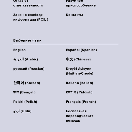
Отказ от
Разумное
ответственности
приспособление
Закон о свободе
Контакты
информации (FOIL )
Выберите язык
English
Español (Spanish)
العربية (Arabic)
中文 (Chinese)
русский (Russian)
Kreyòl Ayisyen
(Haitian-Creole)
한국어 (Korean)
Italiano (Italian)
বাংলা (Bengali)
אידיש (Yiddish)
Polski (Polish)
Français (French)
اردو (Urdu)
Бесплатная
переводческая
помощь