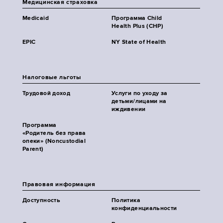
Медицинская страховка
Medicaid
Программа Child
Health Plus (CHP)
EPIC
NY State of Health
Налоговые льготы
Трудовой доход
Услуги по уходу за
детьми/лицами на
иждивении
Программа
«Родитель без права
опеки» (Noncustodial
Parent)
Правовая информация
Доступность
Политика
конфиденциальности