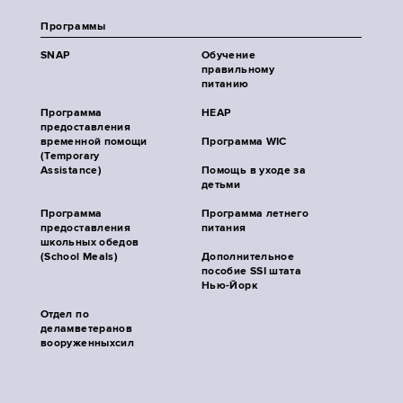
Программы
SNAP
Обучение
правильному
питанию
Программа
HEAP
предоставления
временной помощи
Программа WIC
(Temporary
Assistance)
Помощь в уходе за
детьми
Программа
Программа летнего
предоставления
питания
школьных обедов
(School Meals)
Дополнительное
пособие SSI штата
Нью-Йорк
Отдел по
деламветеранов
вооруженныхсил