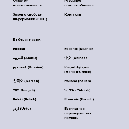
Отказ от
Разумное
ответственности
приспособление
Закон о свободе
Контакты
информации (FOIL )
Выберите язык
English
Español (Spanish)
العربية (Arabic)
中文 (Chinese)
русский (Russian)
Kreyòl Ayisyen
(Haitian-Creole)
한국어 (Korean)
Italiano (Italian)
বাংলা (Bengali)
אידיש (Yiddish)
Polski (Polish)
Français (French)
اردو (Urdu)
Бесплатная
переводческая
помощь