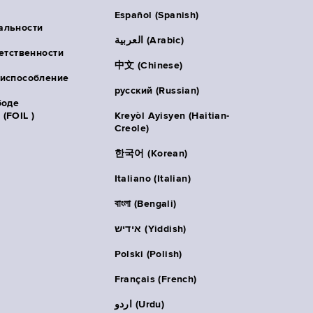
Español (Spanish)
альности
العربية (Arabic)
ветственности
中文 (Chinese)
риспособление
русский (Russian)
боде
(FOIL )
Kreyòl Ayisyen (Haitian-
Creole)
한국어 (Korean)
Italiano (Italian)
বাংলা (Bengali)
אידיש (Yiddish)
Polski (Polish)
Français (French)
اردو (Urdu)