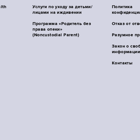
lth
Услуги по уходу за детьми/
Политика
лицами на иждивении
конфиденци
Программа «Родитель без
Отказ от от
права опеки»
(Noncustodial Parent)
Разумное п
Закон о сво
информации 
Контакты