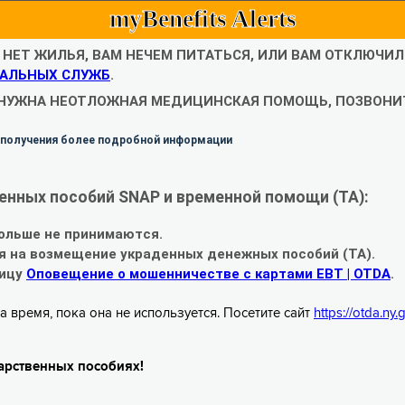
myBenefits Alerts
С НЕТ ЖИЛЬЯ, ВАМ НЕЧЕМ ПИТАТЬСЯ, ИЛИ ВАМ ОТКЛЮЧИ
АЛЬНЫХ СЛУЖБ
.
 НУЖНА НЕОТЛОЖНАЯ МЕДИЦИНСКАЯ ПОМОЩЬ, ПОЗВОНИТ
 получения более подробной информации
енных пособий SNAP и временной помощи (TA):
ольше не принимаются.
я на возмещение украденных денежных пособий (TA).
ницу
Оповещение о мошенничестве с картами EBT | OTDA
.
а время, пока она не используется. Посетите сайт
https://otda.ny
арственных пособиях!