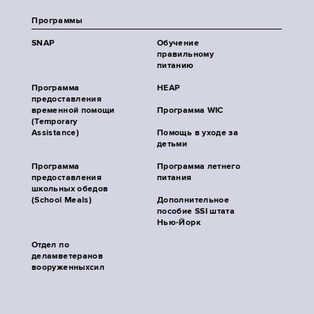
Программы
SNAP
Обучение
правильному
питанию
Программа
HEAP
предоставления
временной помощи
Программа WIC
(Temporary
Assistance)
Помощь в уходе за
детьми
Программа
Программа летнего
предоставления
питания
школьных обедов
(School Meals)
Дополнительное
пособие SSI штата
Нью-Йорк
Отдел по
деламветеранов
вооруженныхсил