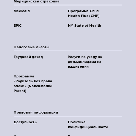
Медицинская страховка
Medicaid
Программа Child
Health Plus (CHP)
EPIC
NY State of Health
Налоговые льготы
Трудовой доход
Услуги по уходу за
детьми/лицами на
иждивении
Программа
«Родитель без права
опеки» (Noncustodial
Parent)
Правовая информация
Доступность
Политика
конфиденциальности