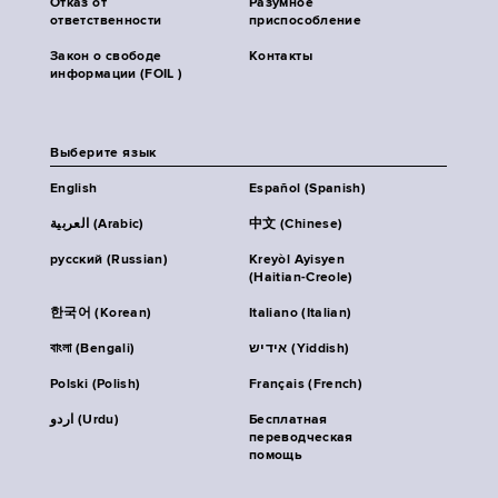
Отказ от
Разумное
ответственности
приспособление
Закон о свободе
Контакты
информации (FOIL )
Выберите язык
English
Español (Spanish)
العربية (Arabic)
中文 (Chinese)
русский (Russian)
Kreyòl Ayisyen
(Haitian-Creole)
한국어 (Korean)
Italiano (Italian)
বাংলা (Bengali)
אידיש (Yiddish)
Polski (Polish)
Français (French)
اردو (Urdu)
Бесплатная
переводческая
помощь