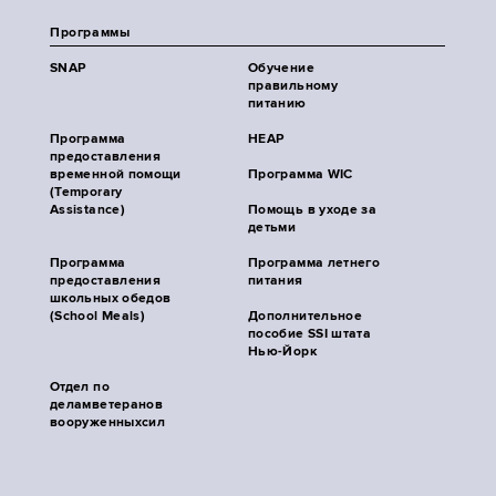
Программы
SNAP
Обучение
правильному
питанию
Программа
HEAP
предоставления
временной помощи
Программа WIC
(Temporary
Assistance)
Помощь в уходе за
детьми
Программа
Программа летнего
предоставления
питания
школьных обедов
(School Meals)
Дополнительное
пособие SSI штата
Нью-Йорк
Отдел по
деламветеранов
вооруженныхсил