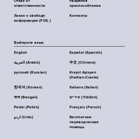
Отказ от
Разумное
ответственности
приспособление
Закон о свободе
Контакты
информации (FOIL )
Выберите язык
English
Español (Spanish)
العربية (Arabic)
中文 (Chinese)
русский (Russian)
Kreyòl Ayisyen
(Haitian-Creole)
한국어 (Korean)
Italiano (Italian)
বাংলা (Bengali)
אידיש (Yiddish)
Polski (Polish)
Français (French)
اردو (Urdu)
Бесплатная
переводческая
помощь