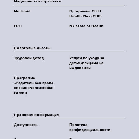
Медицинская страховка
Medicaid
Программа Child
Health Plus (CHP)
EPIC
NY State of Health
Налоговые льготы
Трудовой доход
Услуги по уходу за
детьми/лицами на
иждивении
Программа
«Родитель без права
опеки» (Noncustodial
Parent)
Правовая информация
Доступность
Политика
конфиденциальности