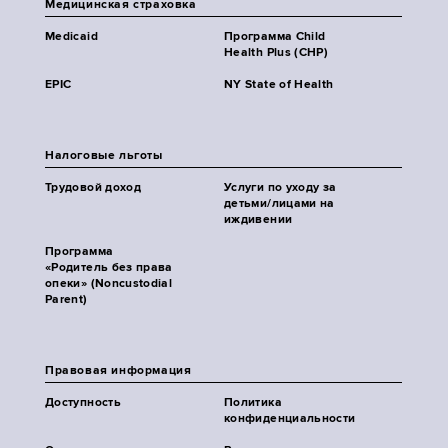
Медицинская страховка
Medicaid
Программа Child
Health Plus (CHP)
EPIC
NY State of Health
Налоговые льготы
Трудовой доход
Услуги по уходу за
детьми/лицами на
иждивении
Программа
«Родитель без права
опеки» (Noncustodial
Parent)
Правовая информация
Доступность
Политика
конфиденциальности