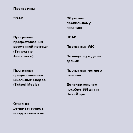
Программы
SNAP
Обучение
правильному
питанию
Программа
HEAP
предоставления
временной помощи
Программа WIC
(Temporary
Assistance)
Помощь в уходе за
детьми
Программа
Программа летнего
предоставления
питания
школьных обедов
(School Meals)
Дополнительное
пособие SSI штата
Нью-Йорк
Отдел по
деламветеранов
вооруженныхсил