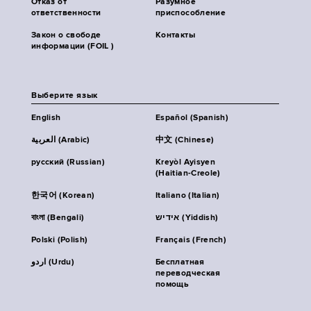
Отказ от
Разумное
ответственности
приспособление
Закон о свободе
Контакты
информации (FOIL )
Выберите язык
English
Español (Spanish)
العربية (Arabic)
中文 (Chinese)
русский (Russian)
Kreyòl Ayisyen
(Haitian-Creole)
한국어 (Korean)
Italiano (Italian)
বাংলা (Bengali)
אידיש (Yiddish)
Polski (Polish)
Français (French)
اردو (Urdu)
Бесплатная
переводческая
помощь