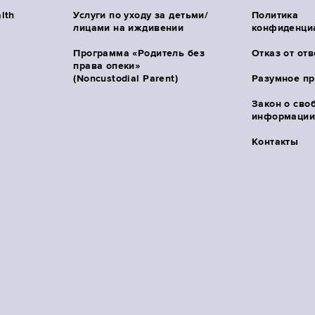
lth
Услуги по уходу за детьми/
Политика
лицами на иждивении
конфиденци
Программа «Родитель без
Отказ от от
права опеки»
(Noncustodial Parent)
Разумное п
Закон о сво
информации 
Контакты