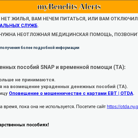
myBenefits Alerts
С НЕТ ЖИЛЬЯ, ВАМ НЕЧЕМ ПИТАТЬСЯ, ИЛИ ВАМ ОТКЛЮЧИ
АЛЬНЫХ СЛУЖБ
.
 НУЖНА НЕОТЛОЖНАЯ МЕДИЦИНСКАЯ ПОМОЩЬ, ПОЗВОНИТ
 получения более подробной информации
енных пособий SNAP и временной помощи (TA):
ольше не принимаются.
я на возмещение украденных денежных пособий (TA).
ницу
Оповещение о мошенничестве с картами EBT | OTDA
.
а время, пока она не используется. Посетите сайт
https://otda.ny
арственных пособиях!