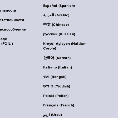
Español (Spanish)
альности
العربية (Arabic)
ветственности
中文 (Chinese)
риспособление
русский (Russian)
боде
(FOIL )
Kreyòl Ayisyen (Haitian-
Creole)
한국어 (Korean)
Italiano (Italian)
বাংলা (Bengali)
אידיש (Yiddish)
Polski (Polish)
Français (French)
اردو (Urdu)