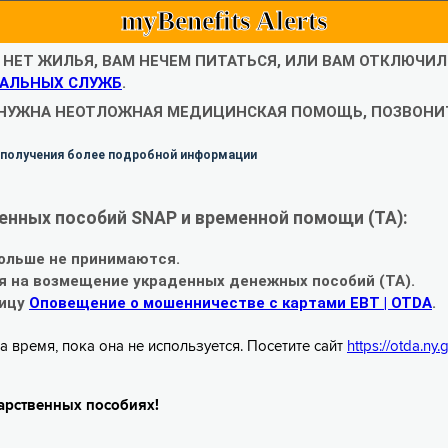
myBenefits Alerts
С НЕТ ЖИЛЬЯ, ВАМ НЕЧЕМ ПИТАТЬСЯ, ИЛИ ВАМ ОТКЛЮЧИ
АЛЬНЫХ СЛУЖБ
.
 НУЖНА НЕОТЛОЖНАЯ МЕДИЦИНСКАЯ ПОМОЩЬ, ПОЗВОНИТ
 получения более подробной информации
енных пособий SNAP и временной помощи (TA):
ольше не принимаются.
я на возмещение украденных денежных пособий (TA).
ницу
Оповещение о мошенничестве с картами EBT | OTDA
.
а время, пока она не используется. Посетите сайт
https://otda.ny
арственных пособиях!