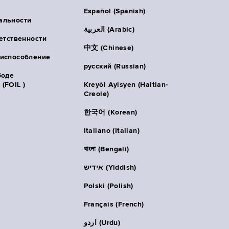
Español (Spanish)
альности
العربية (Arabic)
ветственности
中文 (Chinese)
риспособление
русский (Russian)
боде
(FOIL )
Kreyòl Ayisyen (Haitian-
Creole)
한국어 (Korean)
Italiano (Italian)
বাংলা (Bengali)
אידיש (Yiddish)
Polski (Polish)
Français (French)
اردو (Urdu)