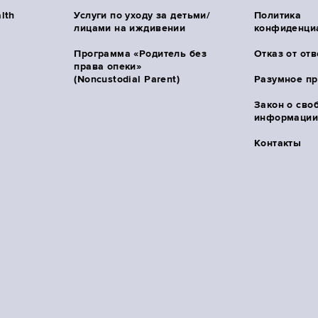
lth
Услуги по уходу за детьми/
Политика
лицами на иждивении
конфиденци
Программа «Родитель без
Отказ от от
права опеки»
(Noncustodial Parent)
Разумное п
Закон о сво
информации 
Контакты