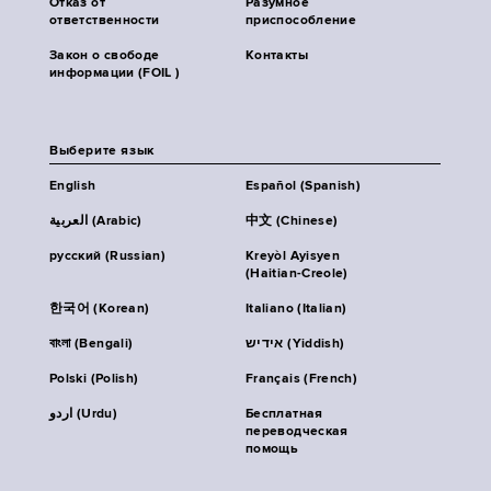
Отказ от
Разумное
ответственности
приспособление
Закон о свободе
Контакты
информации (FOIL )
Выберите язык
English
Español (Spanish)
العربية (Arabic)
中文 (Chinese)
русский (Russian)
Kreyòl Ayisyen
(Haitian-Creole)
한국어 (Korean)
Italiano (Italian)
বাংলা (Bengali)
אידיש (Yiddish)
Polski (Polish)
Français (French)
اردو (Urdu)
Бесплатная
переводческая
помощь