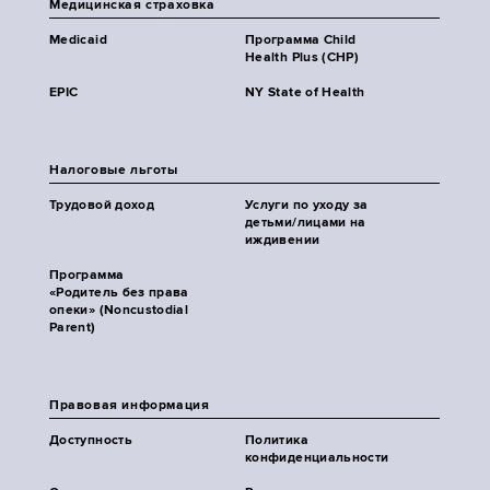
Медицинская страховка
Medicaid
Программа Child
Health Plus (CHP)
EPIC
NY State of Health
Налоговые льготы
Трудовой доход
Услуги по уходу за
детьми/лицами на
иждивении
Программа
«Родитель без права
опеки» (Noncustodial
Parent)
Правовая информация
Доступность
Политика
конфиденциальности