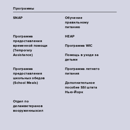
Программы
SNAP
Обучение
правильному
питанию
Программа
HEAP
предоставления
временной помощи
Программа WIC
(Temporary
Assistance)
Помощь в уходе за
детьми
Программа
Программа летнего
предоставления
питания
школьных обедов
(School Meals)
Дополнительное
пособие SSI штата
Нью-Йорк
Отдел по
деламветеранов
вооруженныхсил