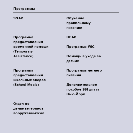
Программы
SNAP
Обучение
правильному
питанию
Программа
HEAP
предоставления
временной помощи
Программа WIC
(Temporary
Assistance)
Помощь в уходе за
детьми
Программа
Программа летнего
предоставления
питания
школьных обедов
(School Meals)
Дополнительное
пособие SSI штата
Нью-Йорк
Отдел по
деламветеранов
вооруженныхсил