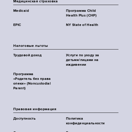
Медицинская страховка
Medicaid
Программа Child
Health Plus (CHP)
EPIC
NY State of Health
Налоговые льготы
Трудовой доход
Услуги по уходу за
детьми/лицами на
иждивении
Программа
«Родитель без права
опеки» (Noncustodial
Parent)
Правовая информация
Доступность
Политика
конфиденциальности