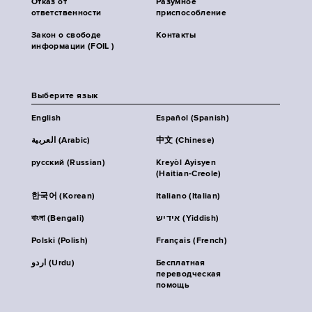
Отказ от
Разумное
ответственности
приспособление
Закон о свободе
Контакты
информации (FOIL )
Выберите язык
English
Español (Spanish)
العربية (Arabic)
中文 (Chinese)
русский (Russian)
Kreyòl Ayisyen
(Haitian-Creole)
한국어 (Korean)
Italiano (Italian)
বাংলা (Bengali)
אידיש (Yiddish)
Polski (Polish)
Français (French)
اردو (Urdu)
Бесплатная
переводческая
помощь