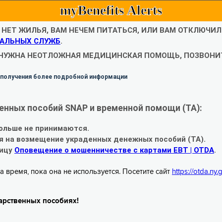
myBenefits Alerts
С НЕТ ЖИЛЬЯ, ВАМ НЕЧЕМ ПИТАТЬСЯ, ИЛИ ВАМ ОТКЛЮЧИ
АЛЬНЫХ СЛУЖБ
.
 НУЖНА НЕОТЛОЖНАЯ МЕДИЦИНСКАЯ ПОМОЩЬ, ПОЗВОНИТ
 получения более подробной информации
енных пособий SNAP и временной помощи (TA):
ольше не принимаются.
я на возмещение украденных денежных пособий (TA).
ницу
Оповещение о мошенничестве с картами EBT | OTDA
.
а время, пока она не используется. Посетите сайт
https://otda.ny
арственных пособиях!