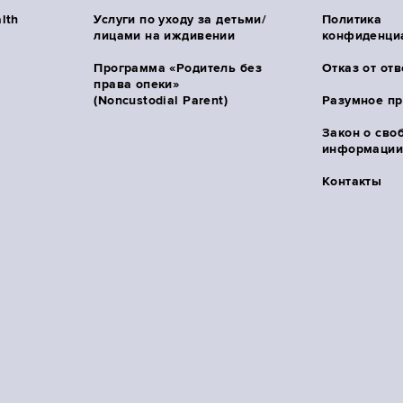
lth
Услуги по уходу за детьми/
Политика
лицами на иждивении
конфиденци
Программа «Родитель без
Отказ от от
права опеки»
(Noncustodial Parent)
Разумное п
Закон о сво
информации 
Контакты