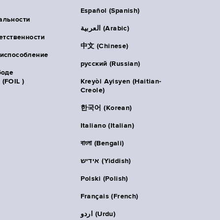
Español (Spanish)
альности
العربية (Arabic)
ветственности
中文 (Chinese)
риспособление
русский (Russian)
боде
(FOIL )
Kreyòl Ayisyen (Haitian-
Creole)
한국어 (Korean)
Italiano (Italian)
বাংলা (Bengali)
אידיש (Yiddish)
Polski (Polish)
Français (French)
اردو (Urdu)