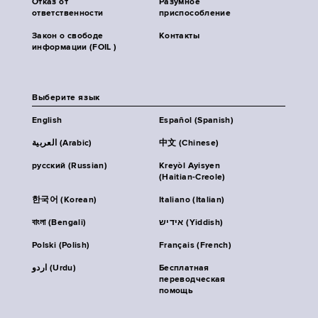
Отказ от
Разумное
ответственности
приспособление
Закон о свободе
Контакты
информации (FOIL )
Выберите язык
English
Español (Spanish)
العربية (Arabic)
中文 (Chinese)
русский (Russian)
Kreyòl Ayisyen
(Haitian-Creole)
한국어 (Korean)
Italiano (Italian)
বাংলা (Bengali)
אידיש (Yiddish)
Polski (Polish)
Français (French)
اردو (Urdu)
Бесплатная
переводческая
помощь