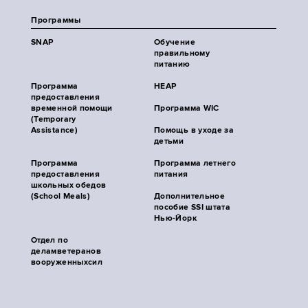
Программы
SNAP
Обучение
правильному
питанию
Программа
HEAP
предоставления
временной помощи
Программа WIC
(Temporary
Assistance)
Помощь в уходе за
детьми
Программа
Программа летнего
предоставления
питания
школьных обедов
(School Meals)
Дополнительное
пособие SSI штата
Нью-Йорк
Отдел по
деламветеранов
вооруженныхсил