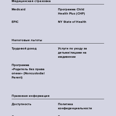
Медицинская страховка
Medicaid
Программа Child
Health Plus (CHP)
EPIC
NY State of Health
Налоговые льготы
Трудовой доход
Услуги по уходу за
детьми/лицами на
иждивении
Программа
«Родитель без права
опеки» (Noncustodial
Parent)
Правовая информация
Доступность
Политика
конфиденциальности