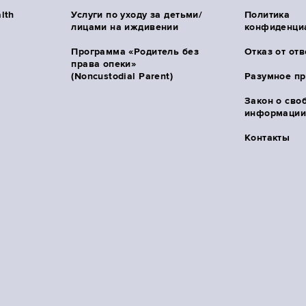
lth
Услуги по уходу за детьми/
Политика
лицами на иждивении
конфиденци
Программа «Родитель без
Отказ от от
права опеки»
(Noncustodial Parent)
Разумное п
Закон о сво
информации 
Контакты