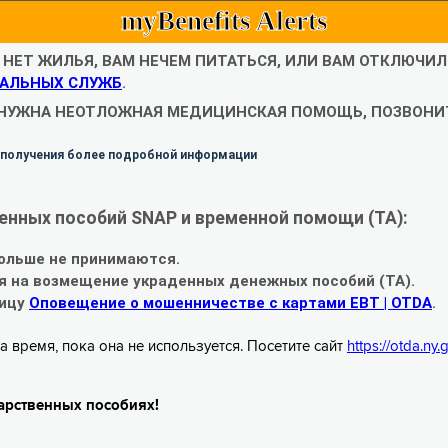
myBenefits Alerts
С НЕТ ЖИЛЬЯ, ВАМ НЕЧЕМ ПИТАТЬСЯ, ИЛИ ВАМ ОТКЛЮЧИ
АЛЬНЫХ СЛУЖБ
.
 НУЖНА НЕОТЛОЖНАЯ МЕДИЦИНСКАЯ ПОМОЩЬ, ПОЗВОНИТ
 получения более подробной информации
енных пособий SNAP и временной помощи (TA):
ольше не принимаются.
я на возмещение украденных денежных пособий (TA).
ницу
Оповещение о мошенничестве с картами EBT | OTDA
.
а время, пока она не используется. Посетите сайт
https://otda.ny
арственных пособиях!