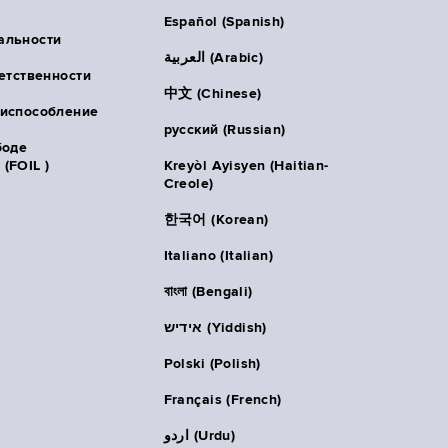
Español (Spanish)
альности
العربية (Arabic)
ветственности
中文 (Chinese)
риспособление
русский (Russian)
боде
(FOIL )
Kreyòl Ayisyen (Haitian-
Creole)
한국어 (Korean)
Italiano (Italian)
বাংলা (Bengali)
אידיש (Yiddish)
Polski (Polish)
Français (French)
اردو (Urdu)