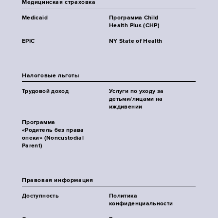
Медицинская страховка
Medicaid
Программа Child
Health Plus (CHP)
EPIC
NY State of Health
Налоговые льготы
Трудовой доход
Услуги по уходу за
детьми/лицами на
иждивении
Программа
«Родитель без права
опеки» (Noncustodial
Parent)
Правовая информация
Доступность
Политика
конфиденциальности