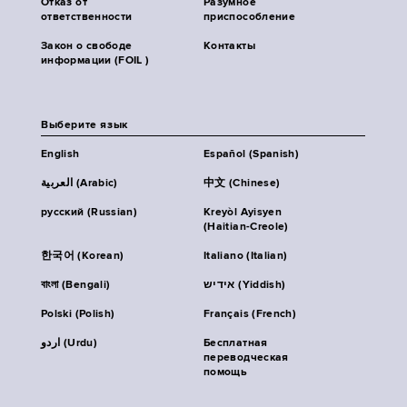
Отказ от
Разумное
ответственности
приспособление
Закон о свободе
Контакты
информации (FOIL )
Выберите язык
English
Español (Spanish)
العربية (Arabic)
中文 (Chinese)
русский (Russian)
Kreyòl Ayisyen
(Haitian-Creole)
한국어 (Korean)
Italiano (Italian)
বাংলা (Bengali)
אידיש (Yiddish)
Polski (Polish)
Français (French)
اردو (Urdu)
Бесплатная
переводческая
помощь