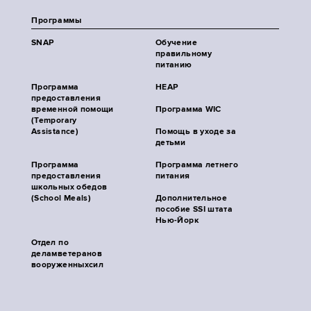
Программы
SNAP
Обучение
правильному
питанию
Программа
HEAP
предоставления
временной помощи
Программа WIC
(Temporary
Assistance)
Помощь в уходе за
детьми
Программа
Программа летнего
предоставления
питания
школьных обедов
(School Meals)
Дополнительное
пособие SSI штата
Нью-Йорк
Отдел по
деламветеранов
вооруженныхсил