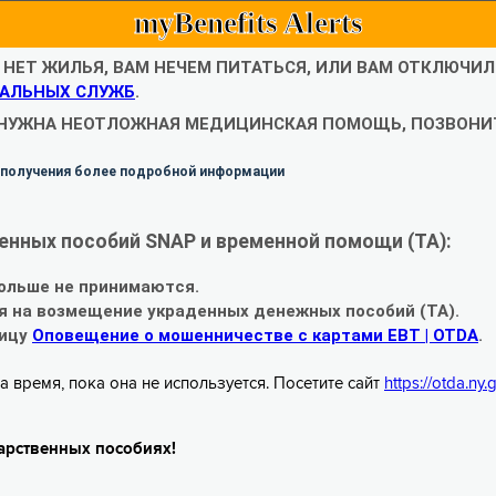
myBenefits Alerts
С НЕТ ЖИЛЬЯ, ВАМ НЕЧЕМ ПИТАТЬСЯ, ИЛИ ВАМ ОТКЛЮЧИ
АЛЬНЫХ СЛУЖБ
.
 НУЖНА НЕОТЛОЖНАЯ МЕДИЦИНСКАЯ ПОМОЩЬ, ПОЗВОНИТ
 получения более подробной информации
енных пособий SNAP и временной помощи (TA):
ольше не принимаются.
я на возмещение украденных денежных пособий (TA).
ницу
Оповещение о мошенничестве с картами EBT | OTDA
.
а время, пока она не используется. Посетите сайт
https://otda.ny
арственных пособиях!