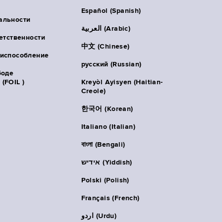
Español (Spanish)
альности
العربية (Arabic)
ветственности
中文 (Chinese)
риспособление
русский (Russian)
боде
(FOIL )
Kreyòl Ayisyen (Haitian-
Creole)
한국어 (Korean)
Italiano (Italian)
বাংলা (Bengali)
אידיש (Yiddish)
Polski (Polish)
Français (French)
اردو (Urdu)