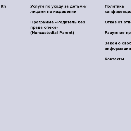
lth
Услуги по уходу за детьми/
Политика
лицами на иждивении
конфиденци
Программа «Родитель без
Отказ от от
права опеки»
(Noncustodial Parent)
Разумное п
Закон о сво
информации 
Контакты