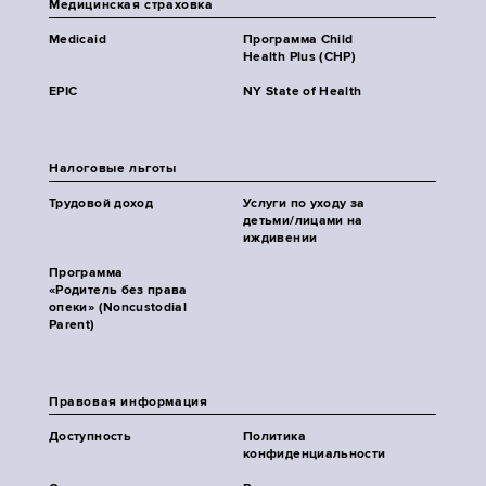
Медицинская страховка
Medicaid
Программа Child
Health Plus (CHP)
EPIC
NY State of Health
Налоговые льготы
Трудовой доход
Услуги по уходу за
детьми/лицами на
иждивении
Программа
«Родитель без права
опеки» (Noncustodial
Parent)
Правовая информация
Доступность
Политика
конфиденциальности