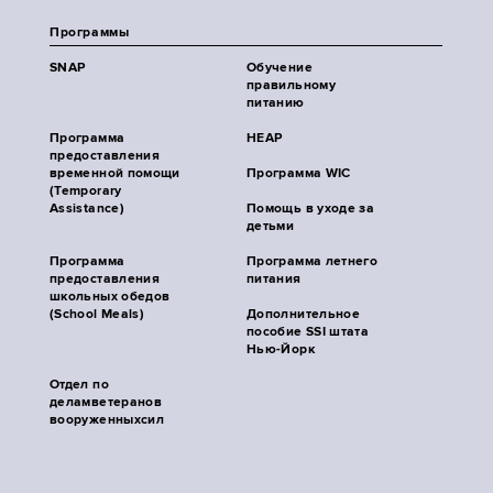
Программы
SNAP
Обучение
правильному
питанию
Программа
HEAP
предоставления
временной помощи
Программа WIC
(Temporary
Assistance)
Помощь в уходе за
детьми
Программа
Программа летнего
предоставления
питания
школьных обедов
(School Meals)
Дополнительное
пособие SSI штата
Нью-Йорк
Отдел по
деламветеранов
вооруженныхсил