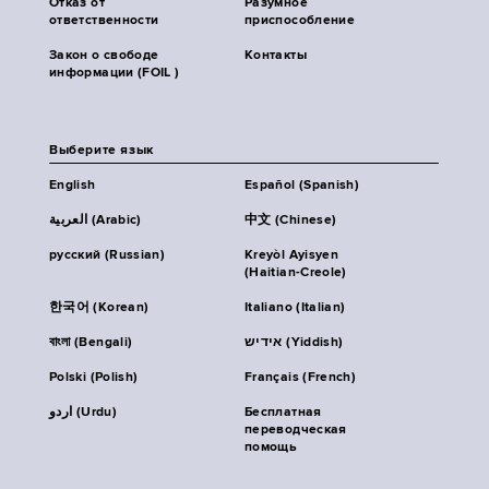
Отказ от
Разумное
ответственности
приспособление
Закон о свободе
Контакты
информации (FOIL )
Выберите язык
English
Español (Spanish)
العربية (Arabic)
中文 (Chinese)
русский (Russian)
Kreyòl Ayisyen
(Haitian-Creole)
한국어 (Korean)
Italiano (Italian)
বাংলা (Bengali)
אידיש (Yiddish)
Polski (Polish)
Français (French)
اردو (Urdu)
Бесплатная
переводческая
помощь