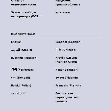
Отказ от
Разумное
ответственности
приспособление
Закон о свободе
Контакты
информации (FOIL )
Выберите язык
English
Español (Spanish)
العربية (Arabic)
中文 (Chinese)
русский (Russian)
Kreyòl Ayisyen
(Haitian-Creole)
한국어 (Korean)
Italiano (Italian)
বাংলা (Bengali)
אידיש (Yiddish)
Polski (Polish)
Français (French)
اردو (Urdu)
Бесплатная
переводческая
помощь