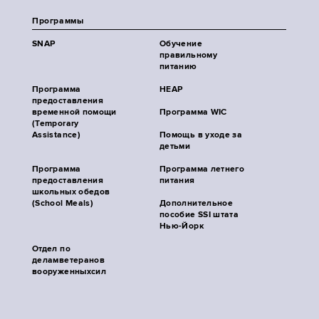
Программы
SNAP
Обучение
правильному
питанию
Программа
HEAP
предоставления
временной помощи
Программа WIC
(Temporary
Assistance)
Помощь в уходе за
детьми
Программа
Программа летнего
предоставления
питания
школьных обедов
(School Meals)
Дополнительное
пособие SSI штата
Нью-Йорк
Отдел по
деламветеранов
вооруженныхсил