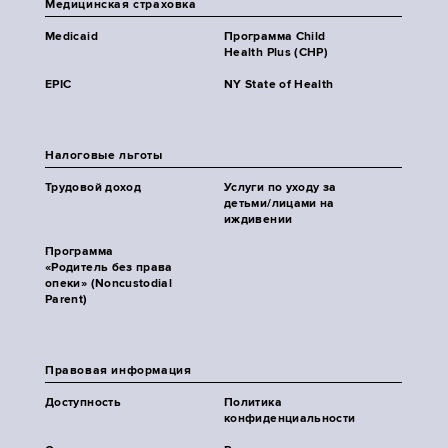
Медицинская страховка
Medicaid
Программа Child
Health Plus (CHP)
EPIC
NY State of Health
Налоговые льготы
Трудовой доход
Услуги по уходу за
детьми/лицами на
иждивении
Программа
«Родитель без права
опеки» (Noncustodial
Parent)
Правовая информация
Доступность
Политика
конфиденциальности