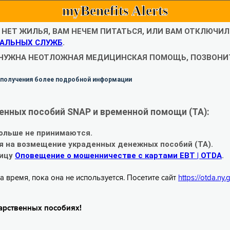
myBenefits Alerts
С НЕТ ЖИЛЬЯ, ВАМ НЕЧЕМ ПИТАТЬСЯ, ИЛИ ВАМ ОТКЛЮЧИ
АЛЬНЫХ СЛУЖБ
.
 НУЖНА НЕОТЛОЖНАЯ МЕДИЦИНСКАЯ ПОМОЩЬ, ПОЗВОНИТ
 получения более подробной информации
енных пособий SNAP и временной помощи (TA):
ольше не принимаются.
я на возмещение украденных денежных пособий (TA).
ницу
Оповещение о мошенничестве с картами EBT | OTDA
.
а время, пока она не используется. Посетите сайт
https://otda.ny
арственных пособиях!