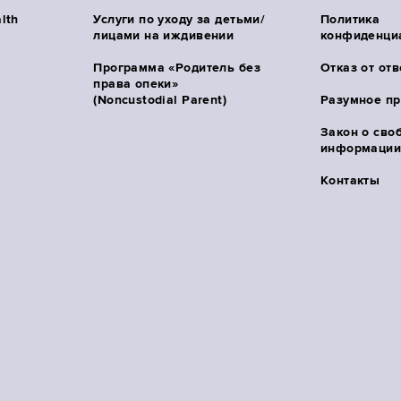
lth
Услуги по уходу за детьми/
Политика
лицами на иждивении
конфиденци
Программа «Родитель без
Отказ от от
права опеки»
(Noncustodial Parent)
Разумное п
Закон о сво
информации 
Контакты