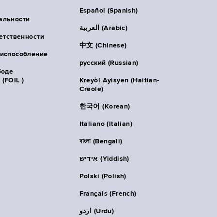
Español (Spanish)
альности
العربية (Arabic)
ветственности
中文 (Chinese)
риспособление
русский (Russian)
боде
(FOIL )
Kreyòl Ayisyen (Haitian-
Creole)
한국어 (Korean)
Italiano (Italian)
বাংলা (Bengali)
אידיש (Yiddish)
Polski (Polish)
Français (French)
اردو (Urdu)