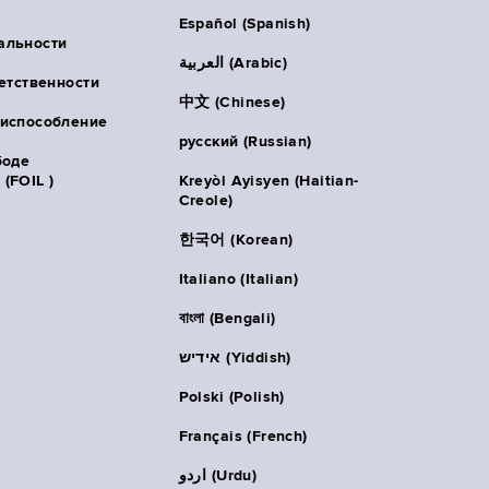
Español (Spanish)
альности
العربية (Arabic)
ветственности
中文 (Chinese)
риспособление
русский (Russian)
боде
(FOIL )
Kreyòl Ayisyen (Haitian-
Creole)
한국어 (Korean)
Italiano (Italian)
বাংলা (Bengali)
אידיש (Yiddish)
Polski (Polish)
Français (French)
اردو (Urdu)