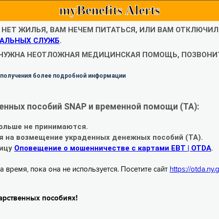
myBenefits Alerts
С НЕТ ЖИЛЬЯ, ВАМ НЕЧЕМ ПИТАТЬСЯ, ИЛИ ВАМ ОТКЛЮЧИ
АЛЬНЫХ СЛУЖБ
.
 НУЖНА НЕОТЛОЖНАЯ МЕДИЦИНСКАЯ ПОМОЩЬ, ПОЗВОНИТ
 получения более подробной информации
енных пособий SNAP и временной помощи (TA):
ольше не принимаются.
я на возмещение украденных денежных пособий (TA).
ницу
Оповещение о мошенничестве с картами EBT | OTDA
.
а время, пока она не используется. Посетите сайт
https://otda.ny
арственных пособиях!