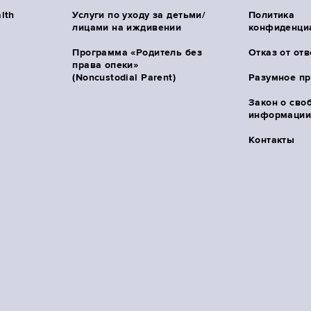
lth
Услуги по уходу за детьми/
Политика
лицами на иждивении
конфиденци
Программа «Родитель без
Отказ от от
права опеки»
(Noncustodial Parent)
Разумное п
Закон о сво
информации 
Контакты