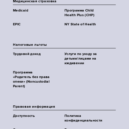
Медицинская страховка
Medicaid
Программа Child
Health Plus (CHP)
EPIC
NY State of Health
Налоговые льготы
Трудовой доход
Услуги по уходу за
детьми/лицами на
иждивении
Программа
«Родитель без права
опеки» (Noncustodial
Parent)
Правовая информация
Доступность
Политика
конфиденциальности