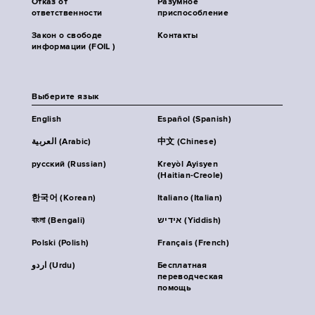
Отказ от
Разумное
ответственности
приспособление
Закон о свободе
Контакты
информации (FOIL )
Выберите язык
English
Español (Spanish)
العربية (Arabic)
中文 (Chinese)
русский (Russian)
Kreyòl Ayisyen
(Haitian-Creole)
한국어 (Korean)
Italiano (Italian)
বাংলা (Bengali)
אידיש (Yiddish)
Polski (Polish)
Français (French)
اردو (Urdu)
Бесплатная
переводческая
помощь