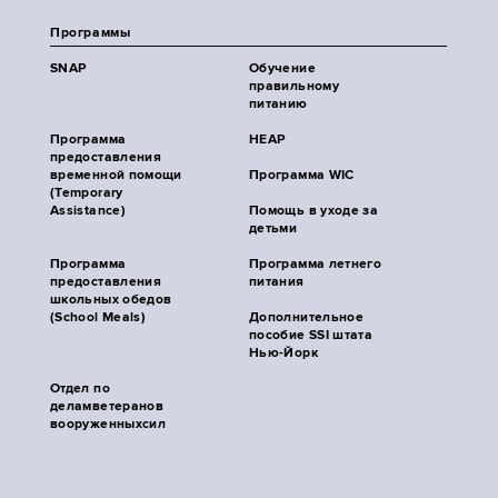
Программы
SNAP
Обучение
правильному
питанию
Программа
HEAP
предоставления
временной помощи
Программа WIC
(Temporary
Assistance)
Помощь в уходе за
детьми
Программа
Программа летнего
предоставления
питания
школьных обедов
(School Meals)
Дополнительное
пособие SSI штата
Нью-Йорк
Отдел по
деламветеранов
вооруженныхсил