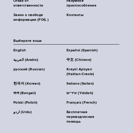
Отказ от
Разумное
ответственности
приспособление
Закон о свободе
Контакты
информации (FOIL )
Выберите язык
English
Español (Spanish)
العربية (Arabic)
中文 (Chinese)
русский (Russian)
Kreyòl Ayisyen
(Haitian-Creole)
한국어 (Korean)
Italiano (Italian)
বাংলা (Bengali)
אידיש (Yiddish)
Polski (Polish)
Français (French)
اردو (Urdu)
Бесплатная
переводческая
помощь