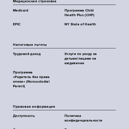
Медицинская страховка
Medicaid
Программа Child
Health Plus (CHP)
EPIC
NY State of Health
Налоговые льготы
Трудовой доход
Услуги по уходу за
детьми/лицами на
иждивении
Программа
«Родитель без права
опеки» (Noncustodial
Parent)
Правовая информация
Доступность
Политика
конфиденциальности