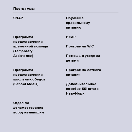
Программы
SNAP
Обучение
правильному
питанию
Программа
HEAP
предоставления
временной помощи
Программа WIC
(Temporary
Assistance)
Помощь в уходе за
детьми
Программа
Программа летнего
предоставления
питания
школьных обедов
(School Meals)
Дополнительное
пособие SSI штата
Нью-Йорк
Отдел по
деламветеранов
вооруженныхсил