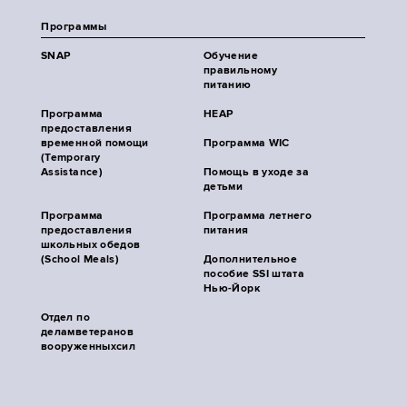
Программы
SNAP
Обучение
правильному
питанию
Программа
HEAP
предоставления
временной помощи
Программа WIC
(Temporary
Assistance)
Помощь в уходе за
детьми
Программа
Программа летнего
предоставления
питания
школьных обедов
(School Meals)
Дополнительное
пособие SSI штата
Нью-Йорк
Отдел по
деламветеранов
вооруженныхсил