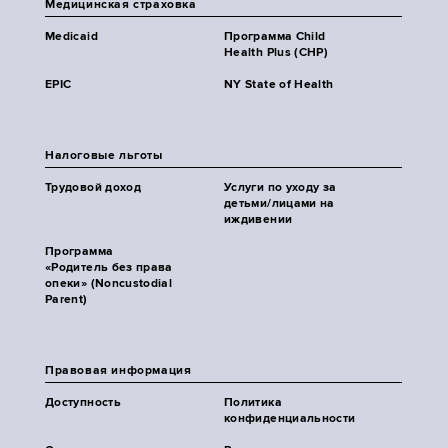
Медицинская страховка
Medicaid
Программа Child
Health Plus (CHP)
EPIC
NY State of Health
Налоговые льготы
Трудовой доход
Услуги по уходу за
детьми/лицами на
иждивении
Программа
«Родитель без права
опеки» (Noncustodial
Parent)
Правовая информация
Доступность
Политика
конфиденциальности