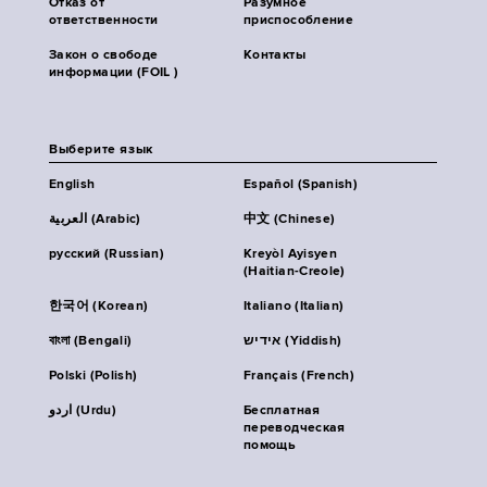
Отказ от
Разумное
ответственности
приспособление
Закон о свободе
Контакты
информации (FOIL )
Выберите язык
English
Español (Spanish)
العربية (Arabic)
中文 (Chinese)
русский (Russian)
Kreyòl Ayisyen
(Haitian-Creole)
한국어 (Korean)
Italiano (Italian)
বাংলা (Bengali)
אידיש (Yiddish)
Polski (Polish)
Français (French)
اردو (Urdu)
Бесплатная
переводческая
помощь