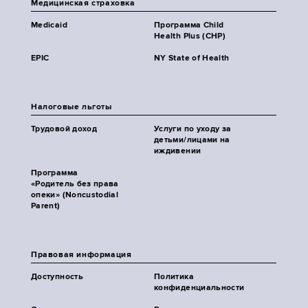
Медицинская страховка
Medicaid
Программа Child
Health Plus (CHP)
EPIC
NY State of Health
Налоговые льготы
Трудовой доход
Услуги по уходу за
детьми/лицами на
иждивении
Программа
«Родитель без права
опеки» (Noncustodial
Parent)
Правовая информация
Доступность
Политика
конфиденциальности