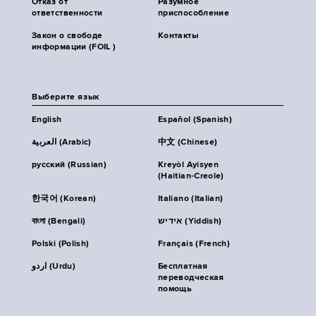
Отказ от
Разумное
ответственности
приспособление
Закон о свободе
Контакты
информации (FOIL )
Выберите язык
English
Español (Spanish)
العربية (Arabic)
中文 (Chinese)
русский (Russian)
Kreyòl Ayisyen
(Haitian-Creole)
한국어 (Korean)
Italiano (Italian)
বাংলা (Bengali)
אידיש (Yiddish)
Polski (Polish)
Français (French)
اردو (Urdu)
Бесплатная
переводческая
помощь