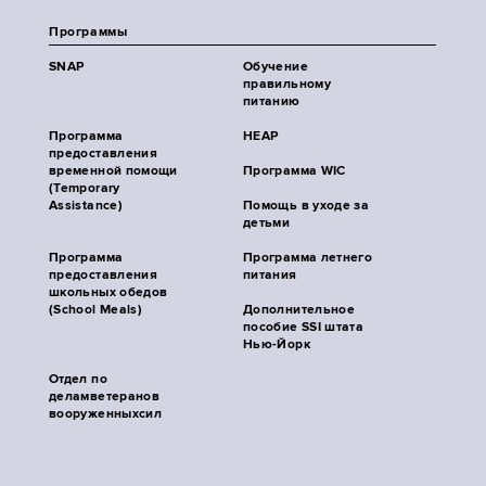
Программы
SNAP
Обучение
правильному
питанию
Программа
HEAP
предоставления
временной помощи
Программа WIC
(Temporary
Assistance)
Помощь в уходе за
детьми
Программа
Программа летнего
предоставления
питания
школьных обедов
(School Meals)
Дополнительное
пособие SSI штата
Нью-Йорк
Отдел по
деламветеранов
вооруженныхсил