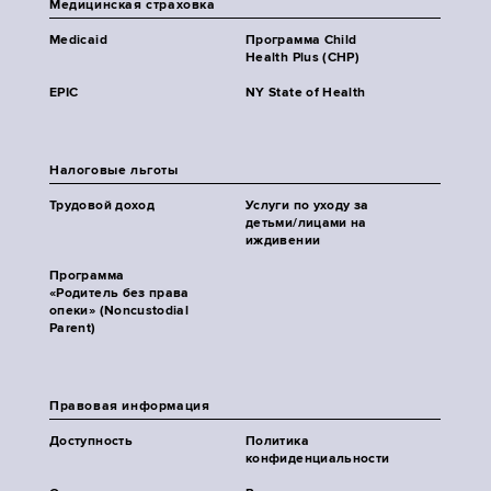
Медицинская страховка
Medicaid
Программа Child
Health Plus (CHP)
EPIC
NY State of Health
Налоговые льготы
Трудовой доход
Услуги по уходу за
детьми/лицами на
иждивении
Программа
«Родитель без права
опеки» (Noncustodial
Parent)
Правовая информация
Доступность
Политика
конфиденциальности