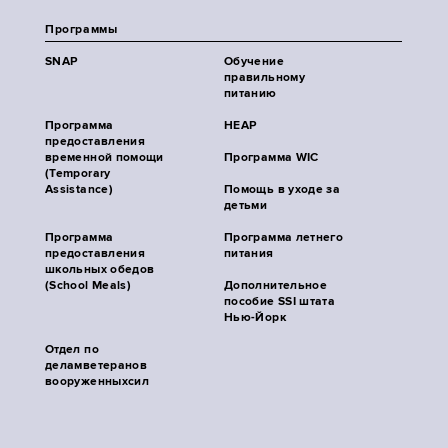
Программы
SNAP
Обучение
правильному
питанию
Программа
HEAP
предоставления
временной помощи
Программа WIC
(Temporary
Assistance)
Помощь в уходе за
детьми
Программа
Программа летнего
предоставления
питания
школьных обедов
(School Meals)
Дополнительное
пособие SSI штата
Нью-Йорк
Отдел по
деламветеранов
вооруженныхсил