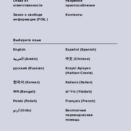
Отказ от
Разумное
ответственности
приспособление
Закон о свободе
Контакты
информации (FOIL )
Выберите язык
English
Español (Spanish)
العربية (Arabic)
中文 (Chinese)
русский (Russian)
Kreyòl Ayisyen
(Haitian-Creole)
한국어 (Korean)
Italiano (Italian)
বাংলা (Bengali)
אידיש (Yiddish)
Polski (Polish)
Français (French)
اردو (Urdu)
Бесплатная
переводческая
помощь