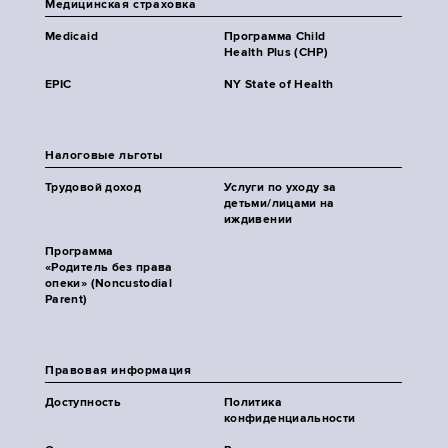
Медицинская страховка
Medicaid
Программа Child
Health Plus (CHP)
EPIC
NY State of Health
Налоговые льготы
Трудовой доход
Услуги по уходу за
детьми/лицами на
иждивении
Программа
«Родитель без права
опеки» (Noncustodial
Parent)
Правовая информация
Доступность
Политика
конфиденциальности