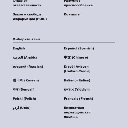
Отказ от
Разумное
ответственности
приспособление
Закон о свободе
Контакты
информации (FOIL )
Выберите язык
English
Español (Spanish)
العربية (Arabic)
中文 (Chinese)
русский (Russian)
Kreyòl Ayisyen
(Haitian-Creole)
한국어 (Korean)
Italiano (Italian)
বাংলা (Bengali)
אידיש (Yiddish)
Polski (Polish)
Français (French)
اردو (Urdu)
Бесплатная
переводческая
помощь