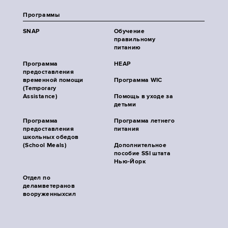
Программы
SNAP
Обучение
правильному
питанию
Программа
HEAP
предоставления
временной помощи
Программа WIC
(Temporary
Assistance)
Помощь в уходе за
детьми
Программа
Программа летнего
предоставления
питания
школьных обедов
(School Meals)
Дополнительное
пособие SSI штата
Нью-Йорк
Отдел по
деламветеранов
вооруженныхсил